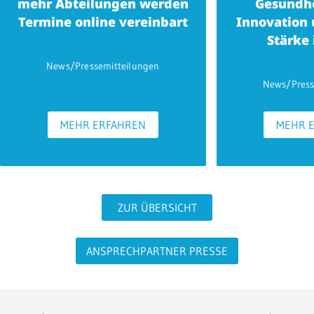
mehr Abteilungen werden
Gesundhe
sämtliche CT-Untersuchungen anderer Organe werden mit
Termine online vereinbart
Innovation 
diesem Hochleistungs-SOMATOM Force CT (Siemens) mit höherer
Stärke
Auflösung bei geringerer Strahlenexposition durchgeführt.
News/Pressemitteilungen
News/Press
MEHR ERFAHREN
MEHR 
ZUR ÜBERSICHT
ANSPRECHPARTNER PRESSE