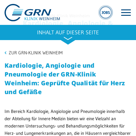
GRN-Klinik Weinheim
Kardiologie, Angiologie &
Pneumologie
INHALT AUF DIESER SEITE
ZUR GRN-KLINIK WEINHEIM
Kardiologie, Angiologie und
Pneumologie der GRN-Klinik
S
GRN
Weinheim: Geprüfte Qualität für Herz
W
Der Verbund
und Gefäße
Kli
Medizinische
We
Fachzentren
Im Bereich Kardiologie, Angiologie und Pneumologie innerhalb
Ge
Medizinische
der Abteilung für Innere Medizin bieten wir eine Vielzahl an
Re
Themenseiten
modernen Untersuchungs- und Behandlungsmöglichkeiten für
We
Herz- und Lungenerkrankungen an, die in Häusern vergleichbarer
Veranstaltungen