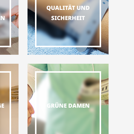
D
QUALITÄT UND
EN
SICHERHEIT
GE
GRÜNE DAMEN