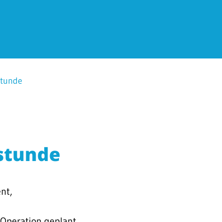
tunde
stunde
nt,
 Operation geplant.