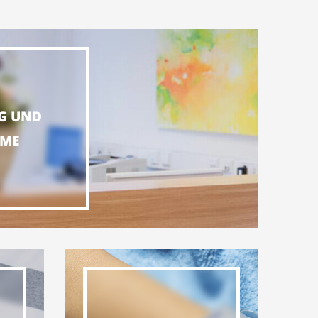
G UND
ME