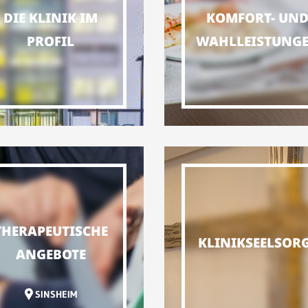
DIE KLINIK IM
KOMFORT- UN
PROFIL
WAHLLEISTUNG
THERAPEUTISCHE
KLINIKSEELSOR
ANGEBOTE
SINSHEIM