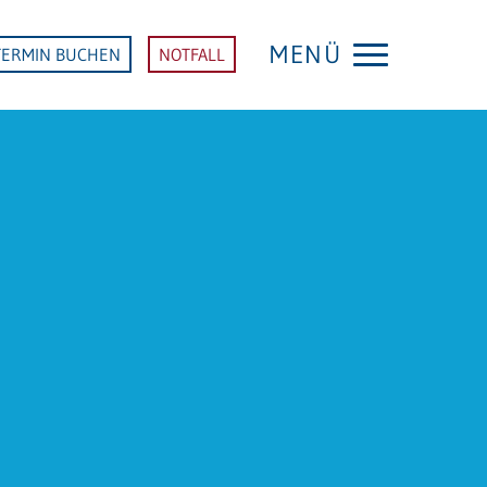
MENÜ
TERMIN BUCHEN
NOTFALL
KLINIK SINSHEIM
Startseite Klinik Sinsheim
FACHDISZIPLINEN
Anästhesie und Intensivmedizin
Chirurgie
Akutgeriatrie (Altersmedizin)