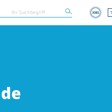
STANDORT SINSHEIM
Klinik Sinsheim
Geriatrische Reha Sinsheim
Betreuungszentrum Sinsheim
nde
MVZ Sinsheim
Klinikapotheke