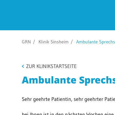
Barrierefreiheit
STANDORTE
Eberbach
GRN
Klinik Sinsheim
Ambulante Sprechs
Schwetzingen
Sinsheim
Weinheim
ZUR KLINIKSTARTSEITE
Ambulante Sprech
Sehr geehrte Patientin, sehr geehrter Patie
bei Ihnen ist in den nächsten Wochen eine