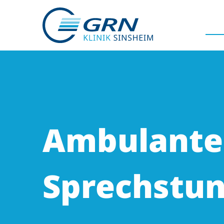
GRN
Der Verbund
Ambulante
Medizinische Fachzentren
Medizinische Themenseiten
Sprechstu
Veranstaltungen
Patientenportal
Karriere