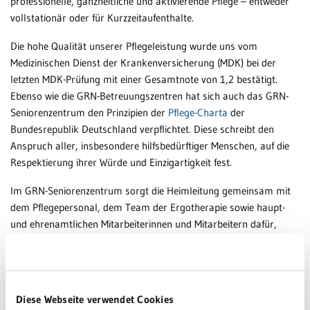
professionelle, ganzheitliche und aktivierende Pflege – entweder
vollstationär oder für Kurzzeitaufenthalte.
Die hohe Qualität unserer Pflegeleistung wurde uns vom
Medizinischen Dienst der Krankenversicherung (MDK) bei der
letzten MDK-Prüfung mit einer Gesamtnote von 1,2 bestätigt.
Ebenso wie die GRN-Betreuungszentren hat sich auch das GRN-
Seniorenzentrum den Prinzipien der
Pflege-Charta
der
Bundesrepublik Deutschland verpflichtet. Diese schreibt den
Anspruch aller, insbesondere hilfsbedürftiger Menschen, auf die
Respektierung ihrer Würde und Einzigartigkeit fest.
Im GRN-Seniorenzentrum sorgt die Heimleitung gemeinsam mit
dem Pflegepersonal, dem Team der Ergotherapie sowie haupt-
und ehrenamtlichen Mitarbeiterinnen und Mitarbeitern dafür,
dass alle Bewohner ihrem Gesundheitszustand entsprechend eine
aktive Pflege erhalten, die höchsten Pflegestandards gerecht
wird.
Diese Webseite verwendet Cookies
Zum fördernden Programm unserer Seniorenpflege gehören: