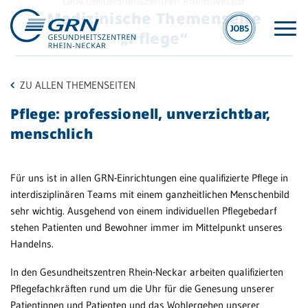
GRN Gesundheitszentren Rhein-Neckar
Medizinische Themenseite
„Pflege“
ZU ALLEN THEMENSEITEN
Pflege: professionell, unverzichtbar,
menschlich
GRN
Hit
Für uns ist in allen GRN-Einrichtungen eine qualifizierte Pflege in
interdisziplinären Teams mit einem ganzheitlichen Menschenbild
Der Verbund
sehr wichtig. Ausgehend von einem individuellen Pflegebedarf
M
Medizinische
stehen Patienten und Bewohner immer im Mittelpunkt unseres
A
Fachzentren
Handelns.
Zu
Medizinische
In den Gesundheitszentren Rhein-Neckar arbeiten qualifizierten
Üb
Themenseiten
Pflegefachkräften rund um die Uhr für die Genesung unserer
Patientinnen und Patienten und das Wohlergehen unserer
Veranstaltungen