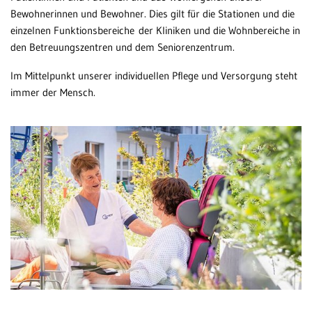
Bewohnerinnen und Bewohner. Dies gilt für die Stationen und die
Al
Patientenportal
einzelnen Funktionsbereiche der Kliniken und die Wohnbereiche in
Ba
den Betreuungszentren und dem Seniorenzentrum.
Karriere
Da
Im Mittelpunkt unserer individuellen Pflege und Versorgung steht
Barrierefreiheit
Bl
immer der Mensch.
Br
wei
STANDORTE
Ge
Eberbach
He
Schwetzingen
Hü
Sinsheim
Weinheim
Kn
Wi
Mä
Ge