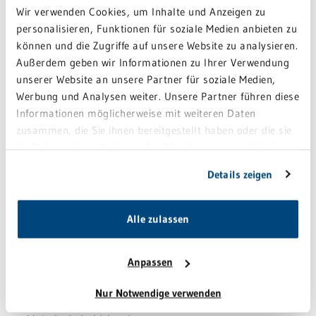
Wir verwenden Cookies, um Inhalte und Anzeigen zu
Gedächtnistraining
personalisieren, Funktionen für soziale Medien anbieten zu
Gymnastik
können und die Zugriffe auf unsere Website zu analysieren.
Außerdem geben wir Informationen zu Ihrer Verwendung
Musik- und Tiertherapie
unserer Website an unsere Partner für soziale Medien,
gemeinsame Ausflüge
Werbung und Analysen weiter. Unsere Partner führen diese
Aktivitäten im Freien
Informationen möglicherweise mit weiteren Daten
anlassbezogenes gemeinsames Singen und Feiern
zusammen, die Sie ihnen bereitgestellt haben oder die sie
im Rahmen Ihrer Nutzung der Dienste gesammelt haben.
Unser Personal ist speziell auf die aktivierende Seniorenpflege im
Sie geben Einwilligung zu unseren Cookies, wenn Sie
Alten- und Pflegeheim geschult. Deshalb verfügen wir in diesen
Details zeigen
unsere Webseite weiterhin nutzen.
und weiteren Kompetenzbereichen über breites Wissen und
umfangreiche Erfahrung:
Alle zulassen
Ernährungsmanagement
Sturzprophylaxe-Maßnahmen
Anpassen
Wundheilung beschleunigen
Nur Notwendige verwenden
Demenzkranke pflegen