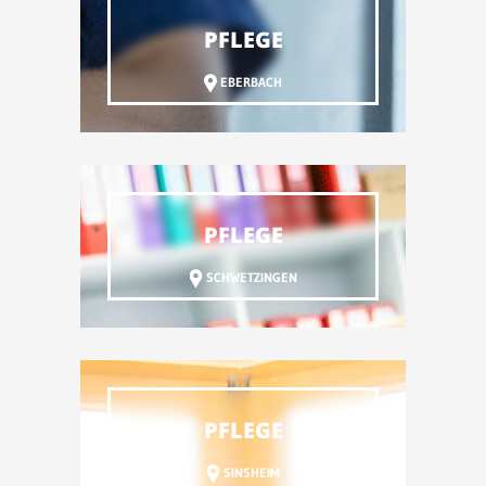
PFLEGE
EBERBACH
PFLEGE
SCHWETZINGEN
PFLEGE
SINSHEIM