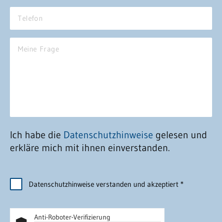
Ne
No
Pfl
Sc
Sc
un
Ich habe die
Datenschutzhinweise
gelesen und
St
erkläre mich mit ihnen einverstanden.
GR
Datenschutzhinweise verstanden und akzeptiert
*
Anti-Roboter-Verifizierung