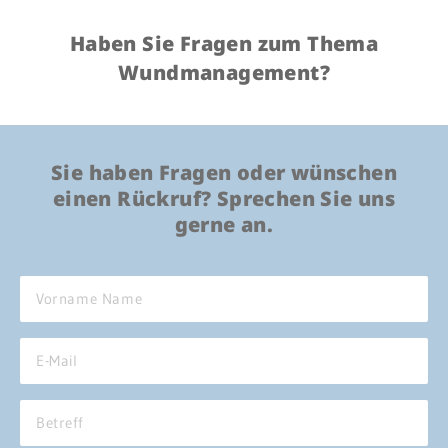
Al
Patientenportal
Haben Sie Fragen zum Thema
Ba
Wundmanagement?
Karriere
Da
Barrierefreiheit
Bl
Sie haben Fragen oder wünschen
Br
einen Rückruf? Sprechen Sie uns
wei
STANDORTE
gerne an.
Ge
Eberbach
He
Schwetzingen
Hü
Sinsheim
Weinheim
Kn
Wi
Mä
Ge