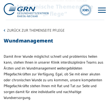
GRN Gesundheitszentren Rhein-Neckar
Medizinische Themenseite
„Pflege“
ZURÜCK ZUR THEMENSEITE PFLEGE
Wundmanagement
Damit ihrer Wunde möglichst schnell und problemlos heilen
GRN
Hit
kann, stehen Ihnen in unserer Klinik interdisziplinäre Teams aus
Ärzten und im Wundmanagement weitergebildeten
Der Verbund
Pflegefachkräften zur Verfügung. Egal, ob Sie mit einer akuten
M
Medizinische
oder chronischen Wunde zu uns kommen, unsere kompetenten
A
Fachzentren
Pflegefachkräfte stehen Ihnen mit Rat und Tat zur Seite und
sorgen damit für eine individuelle und nachhaltige
Zu
Medizinische
Wundversorgung.
Üb
Themenseiten
Veranstaltungen