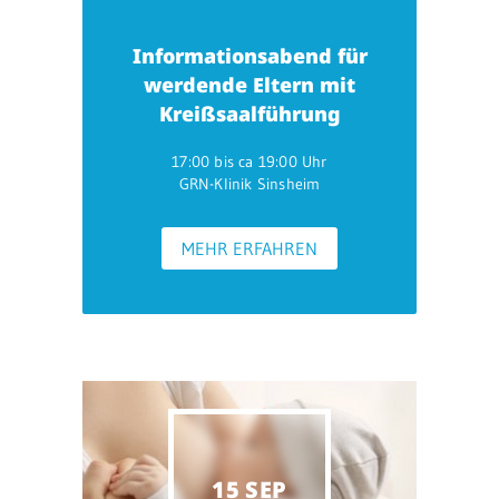
Informationsabend für
werdende Eltern mit
Kreißsaalführung
17:00 bis ca 19:00 Uhr
GRN-Klinik Sinsheim
MEHR ERFAHREN
15 SEP