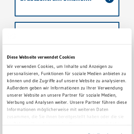
Shuntzentrum Rhein-
Neckar
Diese Webseite verwendet Cookies
Wir verwenden Cookies, um Inhalte und Anzeigen zu
personalisieren, Funktionen für soziale Medien anbieten zu
Hernienzentrum Eberbach
können und die Zugriffe auf unsere Website zu analysieren.
Außerdem geben wir Informationen zu Ihrer Verwendung
unserer Website an unsere Partner für soziale Medien,
Werbung und Analysen weiter. Unsere Partner führen diese
Informationen möglicherweise mit weiteren Daten
zusammen, die Sie ihnen bereitgestellt haben oder die sie
Endoprothetikzentrum
im Rahmen Ihrer Nutzung der Dienste gesammelt haben.
Eberbach
Sie geben Einwilligung zu unseren Cookies, wenn Sie