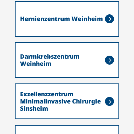
Br
Si
Hernienzentrum Weinheim
En
tr
Sc
Darmkrebszentrum
He
Weinheim
Sc
Tr
Si
Exzellenzzentrum
Ex
Minimalinvasive Chirurgie
Mi
Sinsheim
Ch
Si
Al