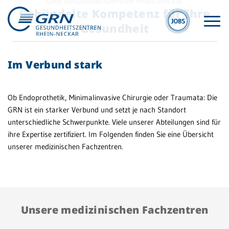
GRN Gesundheitszentren Rhein-Neckar
Gebündelte Kompetenz für Ihre
Gesundheit
Im Verbund stark
Ob Endoprothetik, Minimalinvasive Chirurgie oder Traumata: Die
GRN ist ein starker Verbund und setzt je nach Standort
unterschiedliche Schwerpunkte. Viele unserer Abteilungen sind für
ME
GRN
ihre Expertise zertifiziert. Im Folgenden finden Sie eine Übersicht
F
Der Verbund
unserer medizinischen Fachzentren.
Zu
Medizinische
Üb
Fachzentren
Medizinische
Ko
Unsere medizinischen Fachzentren
Themenseiten
m 
Veranstaltungen