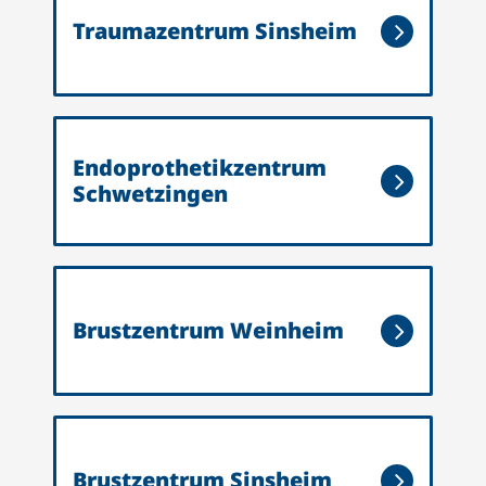
es
Traumazentrum Sinsheim
We
Da
um
He
Endoprothetikzentrum
We
Schwetzingen
Br
We
Be
Brustzentrum Weinheim
ru
En
nt
Brustzentrum Sinsheim