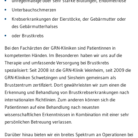
unregelmäßige oder sehr starke Blutungen, Endometriose
Al
Unterbauchschmerzen
Patientenportal
Krebserkrankungen der Eierstöcke, der Gebärmutter oder
Ba
Karriere
des Gebärmutterhalses
Da
Barrierefreiheit
oder Brustkrebs
Bl
Bei den Fachärzten der GRN-Kliniken sind Patientinnen in
Br
kompetenten Händen. Im Besonderen haben wir uns auf die
wei
STANDORTE
Therapie und umfassende Versorgung bei Brustkrebs
Ge
spezialisiert: Seit 2008 ist die GRN-Klinik Weinheim, seit 2009 die
Eberbach
GRN-Kliniken Schwetzingen und Sinsheim gemeinsam als
He
Schwetzingen
Brustzentrum zertifiziert. Dort gewährleisten wir zum einen die
Erkennung und Behandlung von Brustkrebserkrankungen nach
Hü
Sinsheim
internationalen Richtlinien. Zum anderen können sich die
Patientinnen auf eine Behandlung nach neuesten
Weinheim
Kn
wissenschaftlichen Erkenntnissen in Kombination mit einer sehr
Wi
persönlichen Betreuung verlassen.
Mä
Darüber hinau bieten wir ein breites Spektrum an Operationen bei
Ge