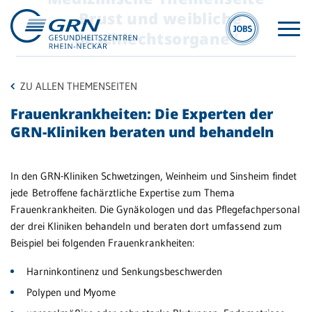
„Brust und weibliche
Geschlechtsorgane“
ZU ALLEN THEMENSEITEN
Frauenkrankheiten: Die Experten der
GRN-Kliniken beraten und behandeln
GRN
Hit
In den GRN-Kliniken Schwetzingen, Weinheim und Sinsheim findet
jede Betroffene fachärztliche Expertise zum Thema
Der Verbund
Frauenkrankheiten. Die Gynäkologen und das Pflegefachpersonal
M
Medizinische
der drei Kliniken behandeln und beraten dort umfassend zum
A
Fachzentren
Beispiel bei folgenden Frauenkrankheiten:
Zu
Medizinische
Harninkontinenz und Senkungsbeschwerden
Üb
Themenseiten
Polypen und Myome
Veranstaltungen