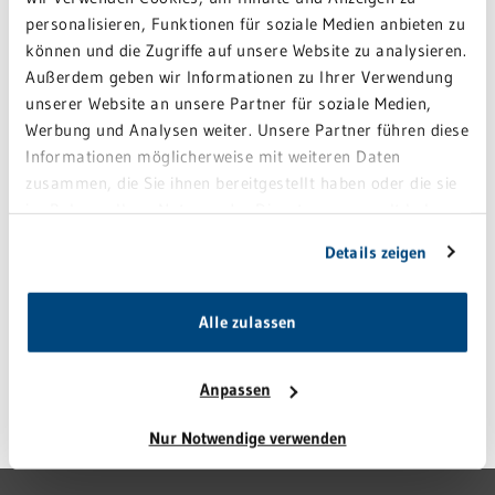
GRN-KLINIK WEINHEIM
personalisieren, Funktionen für soziale Medien anbieten zu
können und die Zugriffe auf unsere Website zu analysieren.
Außerdem geben wir Informationen zu Ihrer Verwendung
unserer Website an unsere Partner für soziale Medien,
Werbung und Analysen weiter. Unsere Partner führen diese
GRN-KLINIK SINSHEIM
Informationen möglicherweise mit weiteren Daten
zusammen, die Sie ihnen bereitgestellt haben oder die sie
im Rahmen Ihrer Nutzung der Dienste gesammelt haben.
Sie geben Einwilligung zu unseren Cookies, wenn Sie
Details zeigen
unsere Webseite weiterhin nutzen.
GRN-KLINIK SCHWETZINGEN
Alle zulassen
Anpassen
Letzte Änderung: 06. Februar 2025
Nur Notwendige verwenden