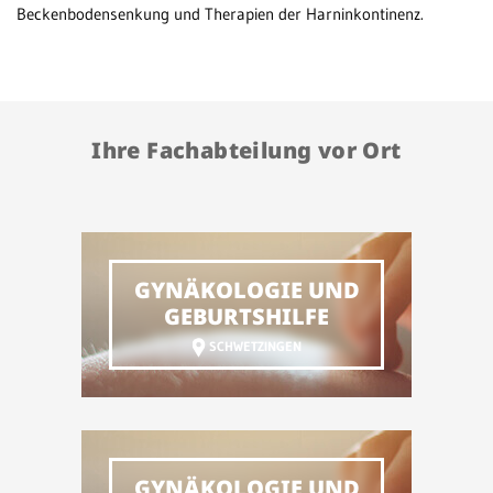
Beckenbodensenkung und Therapien der Harninkontinenz.
Ne
No
Pfl
Ihre Fachabteilung vor Ort
Sc
Sc
un
GYNÄKOLOGIE UND
St
GEBURTSHILFE
SCHWETZINGEN
GR
GYNÄKOLOGIE UND