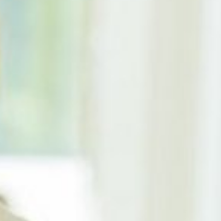
Entlassung in Sinsheim
Patientenportal
weitere Informationen
Kontakt und Anfahrt
Karriere
Veranstaltungen und Termine