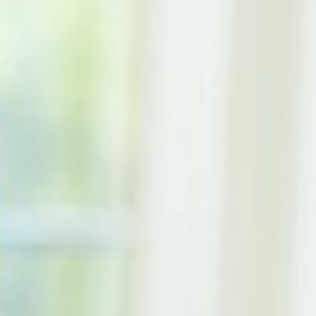
Gynäkologie und Geburtshilfe
Kardiologie und Angiologie
Gastroenterologie
Neurologie
Zentrale Notaufnahme
Orthopädie und Unfallchirurgie
Pflege
Therapeutische Angebote
FÜR PATIENTEN UND ANGEHÖRIGE
Aufnahme in Sinsheim
Ambulante Sprechstunde