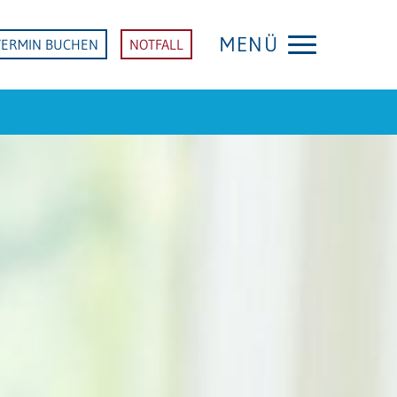
MENÜ
TERMIN BUCHEN
NOTFALL
KLINIK SINSHEIM
Startseite Klinik Sinsheim
FACHDISZIPLINEN
Anästhesie und Intensivmedizin
Chirurgie
Akutgeriatrie (Altersmedizin)