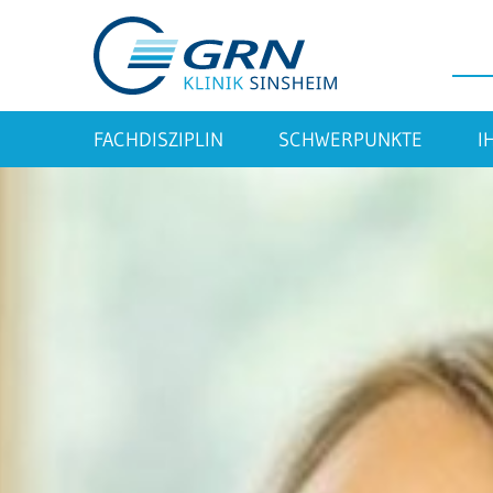
FACHDISZIPLIN
SCHWERPUNKTE
I
GRN
Der Verbund
Medizinische Fachzentren
Medizinische Themenseiten
Veranstaltungen
Patientenportal
Karriere