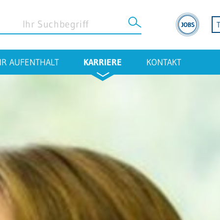
HR AUFENTHALT
KARRIERE
KONTAKT
STANDORT SINSHEIM
Klinik Sinsheim
Geriatrische Reha Sinsheim
Betreuungszentrum Sinsheim
MVZ Sinsheim
Klinikapotheke