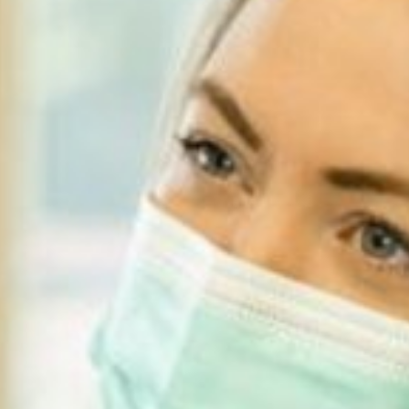
Barrierefreiheit
STANDORTE
Eberbach
Schwetzingen
Sinsheim
Weinheim