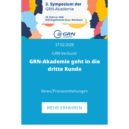
17.02.2026
GRN-Verbund
GRN-Akademie geht in die
dritte Runde
News/Pressemitteilungen
MEHR ERFAHREN