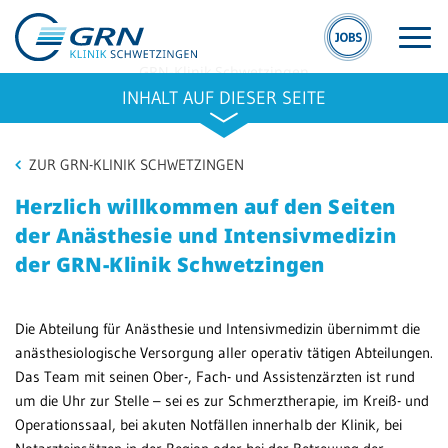
GRN-Klinik Schwetzingen
Anästhesie und Intensivmedizin
INHALT AUF DIESER SEITE
ZUR GRN-KLINIK SCHWETZINGEN
Herzlich willkommen auf den Seiten
der Anästhesie und Intensivmedizin
S
GRN
der GRN-Klinik Schwetzingen
S
Der Verbund
Kl
Medizinische
Die Abteilung für Anästhesie und Intensivmedizin übernimmt die
Fachzentren
anästhesiologische Versorgung aller operativ tätigen Abteilungen.
Ge
Das Team mit seinen Ober-, Fach- und Assistenzärzten ist rund
Sc
Medizinische
um die Uhr zur Stelle – sei es zur Schmerztherapie, im Kreiß- und
Themenseiten
Se
Operationssaal, bei akuten Notfällen innerhalb der Klinik, bei
Sc
Veranstaltungen