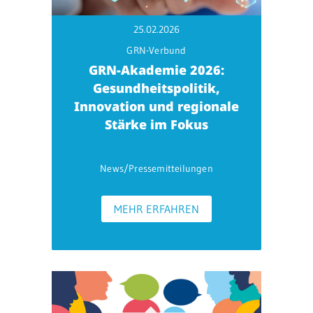
25.02.2026
GRN-Verbund
GRN-Akademie 2026:
Gesundheitspolitik,
Innovation und regionale
Stärke im Fokus
News/Pressemitteilungen
MEHR ERFAHREN