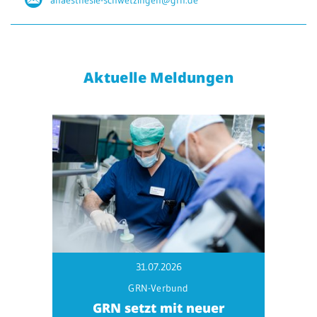
anaesthesie-schwetzingen@grn.de
Aktuelle Meldungen
31.07.2026
GRN-Verbund
GRN setzt mit neuer