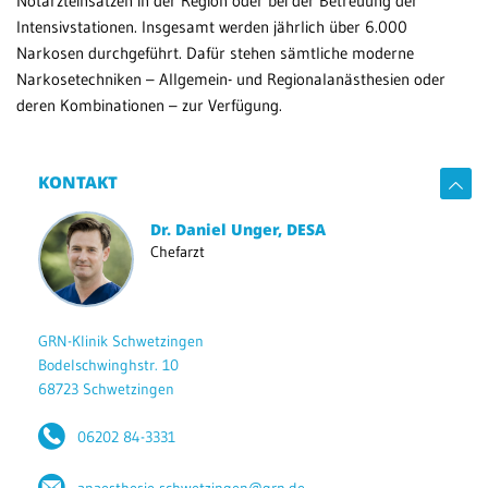
Notarzteinsätzen in der Region oder bei der Betreuung der
Intensivstationen. Insgesamt werden jährlich über 6.000
Patientenportal
MV
Narkosen durchgeführt. Dafür stehen sämtliche moderne
Narkosetechniken – Allgemein- und Regionalanästhesien oder
Karriere
deren Kombinationen – zur Verfügung.
Barrierefreiheit
KONTAKT
STANDORTE
Dr. Daniel Unger, DESA
Chefarzt
Eberbach
Schwetzingen
Sinsheim
GRN-Klinik Schwetzingen
Bodelschwinghstr. 10
Weinheim
68723 Schwetzingen
06202 84-3331