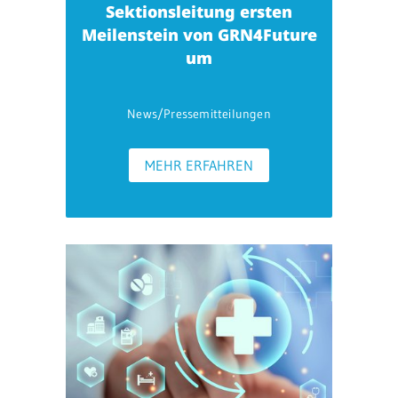
Sektionsleitung ersten
Meilenstein von GRN4Future
um
News/Pressemitteilungen
MEHR ERFAHREN