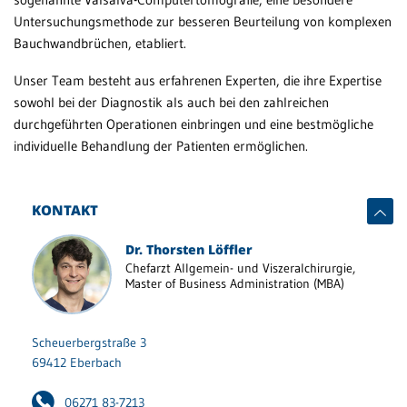
Mi
Untersuchungsmethode zur besseren Beurteilung von komplexen
Ch
Patientenportal
Bauchwandbrüchen, etabliert.
We
Karriere
Unser Team besteht aus erfahrenen Experten, die ihre Expertise
Ur
sowohl bei der Diagnostik als auch bei den zahlreichen
Barrierefreiheit
St
durchgeführten Operationen einbringen und eine bestmögliche
Eb
individuelle Behandlung der Patienten ermöglichen.
En
STANDORTE
nt
KONTAKT
Eberbach
He
Schwetzingen
Dr. Thorsten Löffler
Eb
Chefarzt Allgemein- und Viszeralchirurgie,
Sinsheim
Master of Business Administration (MBA)
Sh
Rh
Weinheim
Scheuerbergstraße 3
Be
69412 Eberbach
ru
Sc
06271 83-7213