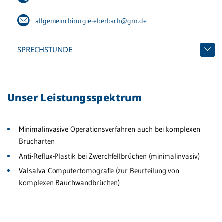
Br
allgemeinchirurgie-eberbach@grn.de
Si
SPRECHSTUNDE
En
tr
Sc
He
Unser Leistungsspektrum
Sc
Tr
Minimalinvasive Operationsverfahren auch bei komplexen
Si
Brucharten
Anti-Reflux-Plastik bei Zwerchfellbrüchen (minimalinvasiv)
Ex
Valsalva Computertomografie (zur Beurteilung von
Mi
komplexen Bauchwandbrüchen)
Ch
Si
Al