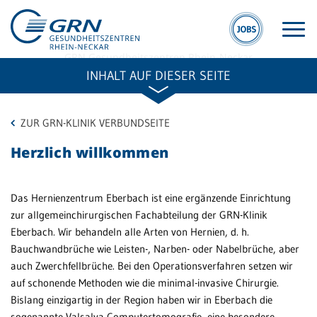
GRN Gesundheitszentren Rhein-Neckar
Hernienzentrum Eberbach
INHALT AUF DIESER SEITE
ZUR GRN-KLINIK VERBUNDSEITE
Herzlich willkommen
ME
GRN
F
Das Hernienzentrum Eberbach
ist eine ergänzende Einrichtung
Der Verbund
zur allgemeinchirurgischen Fachabteilung der GRN-Klinik
Zu
Medizinische
Eberbach. Wir behandeln alle Arten von Hernien, d. h.
Üb
Fachzentren
Bauchwandbrüche wie Leisten-, Narben- oder Nabelbrüche, aber
auch Zwerchfellbrüche. Bei den Operationsverfahren setzen wir
Medizinische
auf schonende Methoden wie die minimal-invasive Chirurgie.
Ko
Themenseiten
Bislang einzigartig in der Region haben wir in Eberbach die
m 
Veranstaltungen
sogenannte Valsalva-Computertomografie, eine besondere