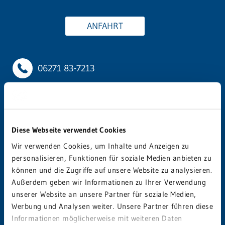
ANFAHRT
06271 83-7213
allgemeinchirurgie-eberbach@grn.de
Diese Webseite verwendet Cookies
Allgemeinchirurgische Sprechstunde:
Wir verwenden Cookies, um Inhalte und Anzeigen zu
Mo: 12.00 – 14.30 Uhr
personalisieren, Funktionen für soziale Medien anbieten zu
Di und Mi: 9.00­­­­­ – 11.00 Uhr
können und die Zugriffe auf unsere Website zu analysieren.
Do: 11.00 – 14.00 Uhr
Außerdem geben wir Informationen zu Ihrer Verwendung
Fr.: 8.30 – 11.00 Uhr
unserer Website an unsere Partner für soziale Medien,
oder nach Vereinbarung.
Werbung und Analysen weiter. Unsere Partner führen diese
Informationen möglicherweise mit weiteren Daten
Terminvereinbarung unter 06271 83-