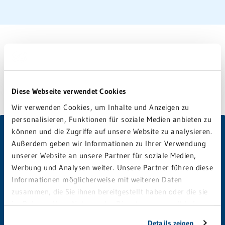
Bei Fragen für Sie da:
Diese Webseite verwendet Cookies
Wir verwenden Cookies, um Inhalte und Anzeigen zu
personalisieren, Funktionen für soziale Medien anbieten zu
können und die Zugriffe auf unsere Website zu analysieren.
Außerdem geben wir Informationen zu Ihrer Verwendung
unserer Website an unsere Partner für soziale Medien,
GRN 4 Future
Werbung und Analysen weiter. Unsere Partner führen diese
Informationen möglicherweise mit weiteren Daten
Bodelschwinghstraße 10
zusammen, die Sie ihnen bereitgestellt haben oder die sie
68723 Schwetzingen
im Rahmen Ihrer Nutzung der Dienste gesammelt haben.
Sie geben Einwilligung zu unseren Cookies, wenn Sie
Details zeigen