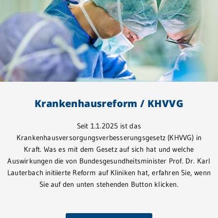
Ne
No
Pfl
Sc
Sc
Krankenhausreform / KHVVG
un
Seit 1.1.2025 ist das
St
Krankenhausversorgungsverbesserungsgesetz (KHVVG) in
Kraft. Was es mit dem Gesetz auf sich hat und welche
GR
Auswirkungen die von Bundesgesundheitsminister Prof. Dr. Karl
Lauterbach initiierte Reform auf Kliniken hat, erfahren Sie, wenn
Sie auf den unten stehenden Button klicken.