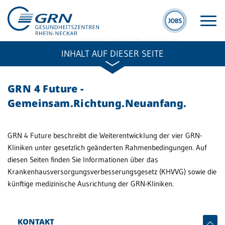
GRN Gesundheitszentren Rhein-Neckar
GRN 4 Future
INHALT AUF DIESER SEITE
GRN 4 Future -
Gemeinsam.Richtung.Neuanfang.
GRN
Hit
GRN 4 Future beschreibt die Weiterentwicklung der vier GRN-
Der Verbund
Kliniken unter gesetzlich geänderten Rahmenbedingungen. Auf
M
diesen Seiten finden Sie Informationen über das
Medizinische
A
Krankenhausversorgungsverbesserungsgesetz (KHVVG) sowie die
Fachzentren
künftige medizinische Ausrichtung der GRN-Kliniken.
Zu
Medizinische
Üb
Themenseiten
KONTAKT
Veranstaltungen