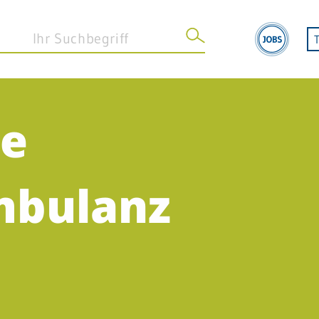
he
STANDORT WEINHEIM
Klinik Weinheim
mbulanz
Geriatrische Reha Weinheim
Betreuungszentrum Weinheim
MVZ Weinheim