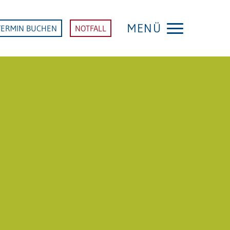
MENÜ
TERMIN BUCHEN
NOTFALL
GERIATRISCHE REHABILITATION
Startseite Geriatrische
Rehabilitation
SCHWERPUNKTE
Physiotherapie
Ergotherapie
Logopädie