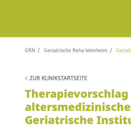
Barrierefreiheit
STANDORTE
Eberbach
GRN
Geriatrische Reha Weinheim
Geriatr
Schwetzingen
Sinsheim
Weinheim
ZUR KLINIKSTARTSEITE
Therapievorschlag
altersmedizinische
Geriatrische Insti