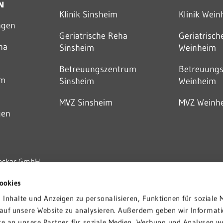
N
Klinik Sinsheim
Klinik Wei
ngen
Geriatrische Reha
Geriatrisc
ha
Sinsheim
Weinheim
Betreuungszentrum
Betreuung
um
Sinsheim
Weinheim
MVZ Sinsheim
MVZ Weinh
gen
Neckar GmbH
ookies
Inhalte und Anzeigen zu personalisieren, Funktionen für soziale 
 auf unsere Website zu analysieren. Außerdem geben wir Informati
e an unsere Partner für soziale Medien, Werbung und Analysen we