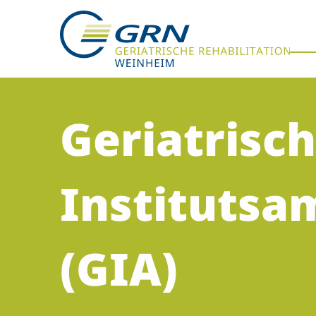
Geriatrisc
GRN
Der Verbund
Institutsa
Medizinische Fachzentren
Medizinische Themenseiten
(GIA)
Veranstaltungen
Patientenportal
Karriere