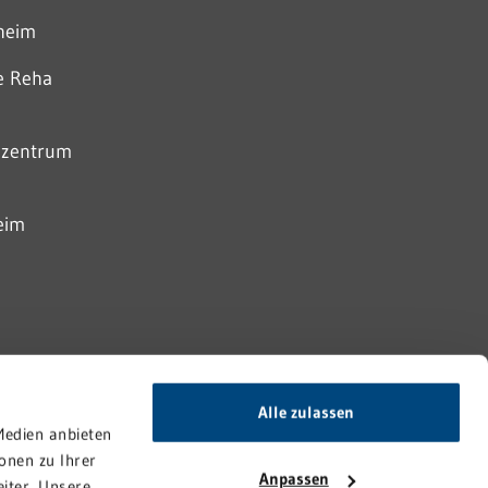
nheim
he Reha
szentrum
eim
Alle zulassen
Medien anbieten
onen zu Ihrer
Anpassen
iter. Unsere