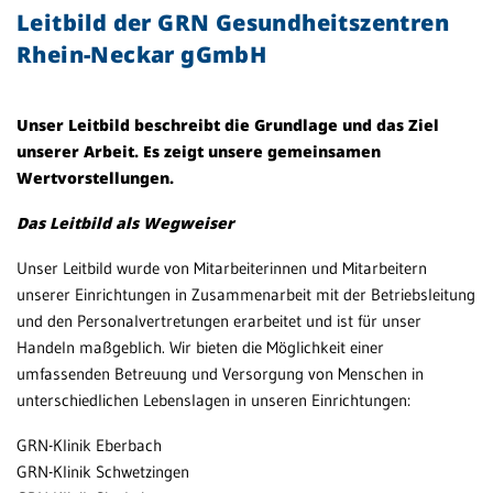
Leitbild der GRN Gesundheitszentren
Patientenportal
Co
Rhein-Neckar gGmbH
Co
Karriere
un
Fü
Barrierefreiheit
Unser Leitbild beschreibt die Grundlage und das Ziel
un
unserer Arbeit. Es zeigt unsere gemeinsamen
Wertvorstellungen.
SD
STANDORTE
Das Leitbild als Wegweiser
Na
kei
Eberbach
Unser Leitbild wurde von Mitarbeiterinnen und Mitarbeitern
G
unserer Einrichtungen in Zusammenarbeit mit der Betriebsleitung
Schwetzingen
und den Personalvertretungen erarbeitet und ist für unser
GR
Sinsheim
Handeln maßgeblich. Wir bieten die Möglichkeit einer
Fu
umfassenden Betreuung und Versorgung von Menschen in
Weinheim
Kr
unterschiedlichen Lebenslagen in unseren Einrichtungen:
us
GRN-Klinik Eberbach
ge
GRN-Klinik Schwetzingen
(K