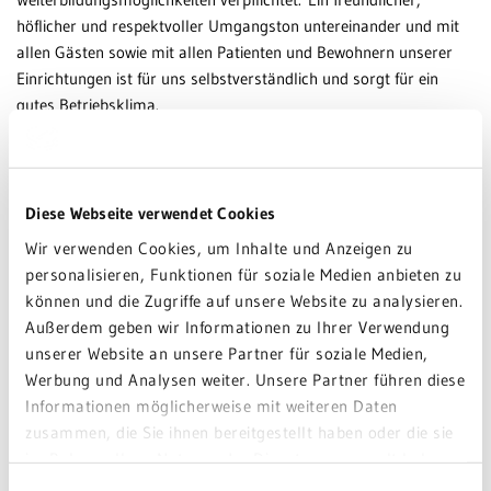
höflicher und respektvoller Umgangston untereinander und mit
allen Gästen sowie mit allen Patienten und Bewohnern unserer
Einrichtungen ist für uns selbstverständlich und sorgt für ein
gutes Betriebsklima.
Wirtschaftlichkeit und Qualität
Alle Mitarbeiter/-innen sind aufgefordert, die zur Verfügung
stehenden finanziellen Ressourcen wirtschaftlich einzusetzen. Eine
Diese Webseite verwendet Cookies
enge Verzahnung und eine intensive Zusammenarbeit der
Wir verwenden Cookies, um Inhalte und Anzeigen zu
einzelnen Einrichtungen ist daher erforderlich. Alle Bereiche der
personalisieren, Funktionen für soziale Medien anbieten zu
Einrichtungen fühlen sich einer ökonomischen Arbeitsweise bei
können und die Zugriffe auf unsere Website zu analysieren.
hoher Qualität verpflichtet. Eine hohe Qualität der Versorgung
Außerdem geben wir Informationen zu Ihrer Verwendung
und wirtschaftliches Arbeiten haben für uns den gleichen
unserer Website an unsere Partner für soziale Medien,
Stellenwert. Ökologische Erfordernisse werden in unseren
Werbung und Analysen weiter. Unsere Partner führen diese
Arbeitsabläufen berücksichtigt und im Rahmen der
Informationen möglicherweise mit weiteren Daten
wirtschaftlichen Möglichkeiten umgesetzt, denn wir tragen
zusammen, die Sie ihnen bereitgestellt haben oder die sie
Mitverantwortung für unsere Umwelt. Durch die Einrichtung eines
im Rahmen Ihrer Nutzung der Dienste gesammelt haben.
Qualitätsmanagementsystems sind Entscheidungsprozesse
Sie geben Einwilligung zu unseren Cookies, wenn Sie