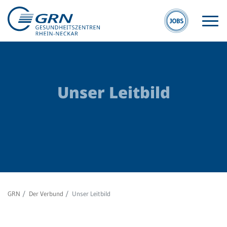
Unser Leitbild
D
GRN
V
Der Verbund
Ve
Medizinische
rts
Fachzentren
Üb
GRN
Der Verbund
Unser Leitbild
Medizinische
Themenseiten
Un
Lei
Veranstaltungen