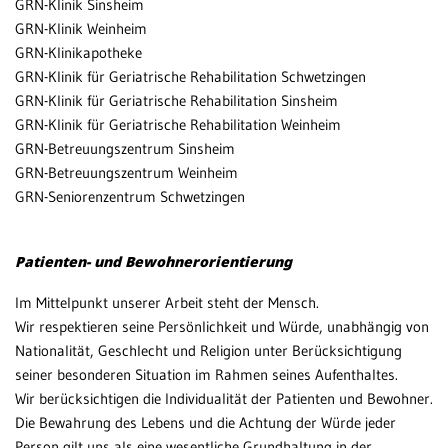
GRN-Klinik Sinsheim
GRN-Klinik Weinheim
GR
GRN-Klinikapotheke
An
GRN-Klinik für Geriatrische Rehabilitation Schwetzingen
rt
GRN-Klinik für Geriatrische Rehabilitation Sinsheim
Ze
GRN-Klinik für Geriatrische Rehabilitation Weinheim
GRN-Betreuungszentrum Sinsheim
Ak
GRN-Betreuungszentrum Weinheim
un
GRN-Seniorenzentrum Schwetzingen
Ko
un
Patienten- und Bewohnerorientierung
Im Mittelpunkt unserer Arbeit steht der Mensch.
GR
Wir respektieren seine Persönlichkeit und Würde, unabhängig von
Se
Nationalität, Geschlecht und Religion unter Berücksichtigung
G
seiner besonderen Situation im Rahmen seines Aufenthaltes.
Wir berücksichtigen die Individualität der Patienten und Bewohner.
Die Bewahrung des Lebens und die Achtung der Würde jeder
Person gilt uns als eine wesentliche Grundhaltung in der