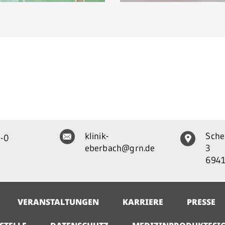
klinik-
Sche
-0
eberbach@grn.de
3
6941
VERANSTALTUNGEN
KARRIERE
PRESSE