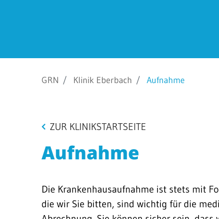
Barrierefreiheit
STANDORTE
Eberbach
GRN
Klinik Eberbach
Aufnahme
Schwetzingen
Sinsheim
Weinheim
ZUR KLINIKSTARTSEITE
Aufnahme
Die Krankenhausaufnahme ist stets mit Fo
die wir Sie bitten, sind wichtig für die me
Abrechnung. Sie können sicher sein, dass 