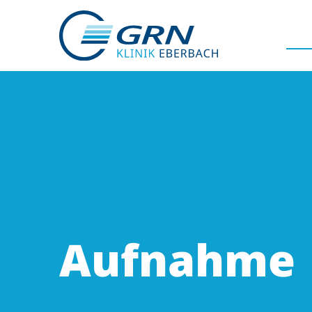
GRN
Der Verbund
Medizinische Fachzentren
Medizinische Themenseiten
Aufnahme
Veranstaltungen
Patientenportal
Karriere