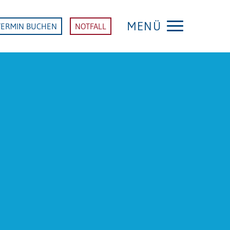
MENÜ
TERMIN BUCHEN
NOTFALL
KLINIK EBERBACH
Startseite Klinik Eberbach
FACHDISZIPLINEN
Anästhesie und Intensivmedizin
Allgemein- und Viszeralchirurgie
Innere Medizin