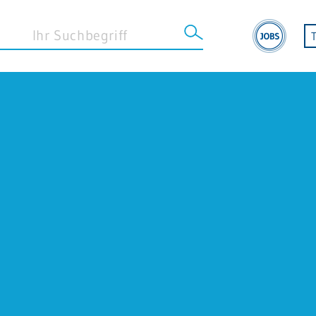
STANDORT EBERBACH
Klinik Eberbach
MVZ Eberbach