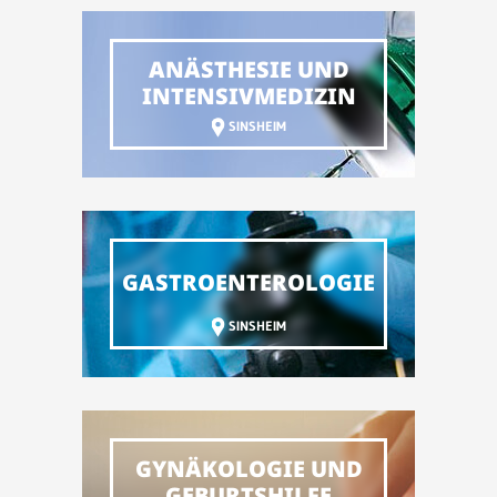
ANÄSTHESIE UND
INTENSIVMEDIZIN
SINSHEIM
GASTRO­ENTEROLOGIE
SINSHEIM
GYNÄKOLOGIE UND
GEBURTSHILFE