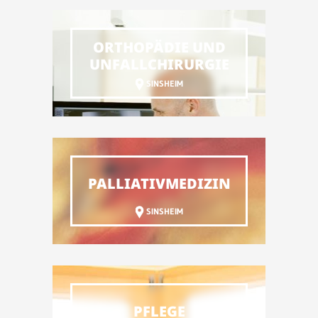
ORTHOPÄDIE UND
UNFALL­CHIRURGIE
SINSHEIM
PALLIATIVMEDIZIN
SINSHEIM
PFLEGE