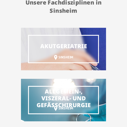
Unsere Fachdisziplinen in
Sinsheim
AKUTGERIATRIE
SINSHEIM
ALLGEMEIN-,
VISZERAL- UND
GEFÄSSCHIRURGIE
SINSHEIM