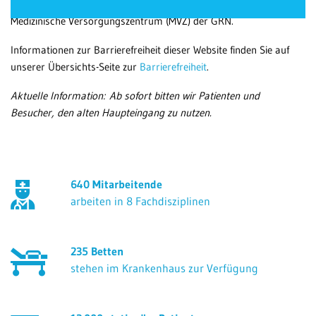
Geriatrische Rehabilitation, das GRN-Betreuungszentrum und das
Be
Medizinische Versorgungszentrum (MVZ) der GRN.
Patientenportal
en
Si
Informationen zur Barrierefreiheit dieser Website finden Sie auf
Karriere
unserer Übersichts-Seite zur
Barrierefreiheit
.
MV
Barrierefreiheit
Aktuelle Information: Ab sofort bitten wir Patienten und
Si
Besucher, den alten Haupteingang zu nutzen.
Kl
STANDORTE
ke
Eberbach
640 Mitarbeitende
Schwetzingen
arbeiten in 8 Fachdisziplinen
Sinsheim
Weinheim
235 Betten
stehen im Krankenhaus zur Verfügung