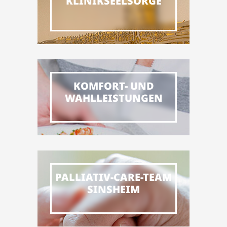
KLINIKSEELSORGE
KOMFORT- UND
WAHLLEISTUNGEN
PALLIATIV-CARE-TEAM
SINSHEIM