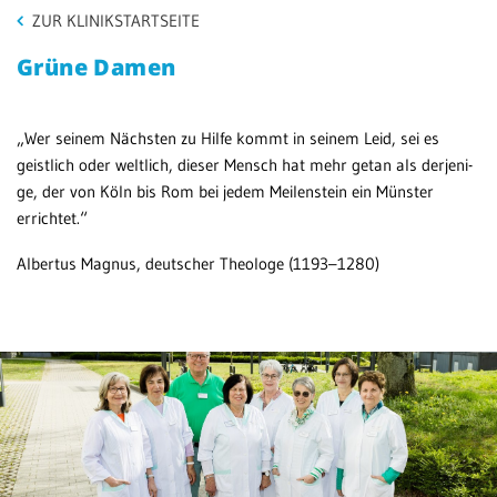
ZUR KLINIKSTARTSEITE
Be
Patientenportal
en
Grüne Damen
Si
Karriere
MV
Barrierefreiheit
„Wer seinem Nächsten zu Hilfe kommt in seinem Leid, sei es
Si
geistlich oder weltlich, dieser Mensch hat mehr getan als derjeni­
ge, der von Köln bis Rom bei jedem Meilenstein ein Münster
Kl
errichtet.“
STANDORTE
ke
Eberbach
Albertus Magnus, deutscher Theologe (1193–1280)
Schwetzingen
Sinsheim
Weinheim