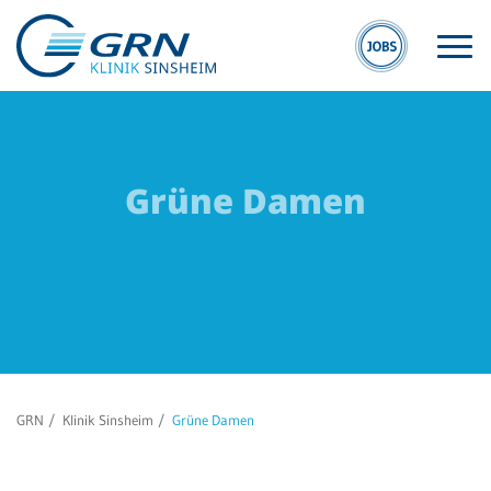
Grüne Damen
S
GRN
S
Der Verbund
Kli
Medizinische
Si
Fachzentren
Ge
GRN
Klinik Sinsheim
Grüne Damen
Medizinische
Re
Themenseiten
Si
Veranstaltungen