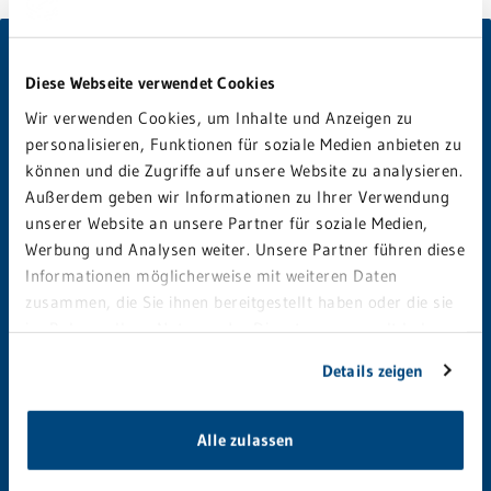
Diese Webseite verwendet Cookies
Wir verwenden Cookies, um Inhalte und Anzeigen zu
GRN 4 Future
personalisieren, Funktionen für soziale Medien anbieten zu
Bodelschwinghstraße 10
können und die Zugriffe auf unsere Website zu analysieren.
68723 Schwetzingen
Außerdem geben wir Informationen zu Ihrer Verwendung
unserer Website an unsere Partner für soziale Medien,
Werbung und Analysen weiter. Unsere Partner führen diese
ANFAHRT
Informationen möglicherweise mit weiteren Daten
zusammen, die Sie ihnen bereitgestellt haben oder die sie
im Rahmen Ihrer Nutzung der Dienste gesammelt haben.
Sie geben Einwilligung zu unseren Cookies, wenn Sie
klinikreform@grn.de
Details zeigen
unsere Webseite weiterhin nutzen.
Sie haben Fragen zum
Alle zulassen
Krankenhausversorgungs-
verbesserungsgesetz (KHVVG) und dessen