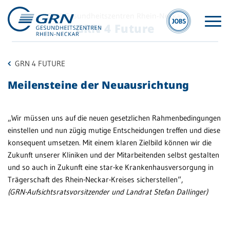
GRN Gesundheitszentren Rhein-Neckar
GRN 4 Future
GRN 4 FUTURE
Meilensteine der Neuausrichtung
„Wir müssen uns auf die neuen gesetzlichen Rahmenbedingungen
GRN
Hit
einstellen und nun zügig mutige Entscheidungen treffen und diese
konsequent umsetzen. Mit einem klaren Zielbild können wir die
Der Verbund
Zukunft unserer Kliniken und der Mitarbeitenden selbst gestalten
M
Medizinische
und so auch in Zukunft eine star-ke Krankenhausversorgung in
A
Fachzentren
Trägerschaft des Rhein-Neckar-Kreises sicherstellen“,
(GRN-Aufsichtsratsvorsitzender und Landrat Stefan Dallinger)
Zu
Medizinische
Üb
Themenseiten
Veranstaltungen