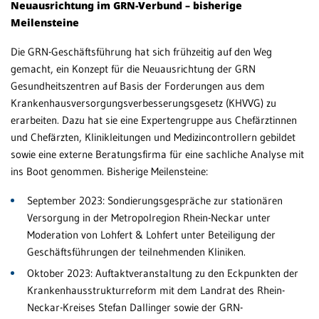
Neuausrichtung im GRN-Verbund – bisherige
Al
Meilensteine
Patientenportal
Ba
Die GRN-Geschäftsführung hat sich frühzeitig auf den Weg
Karriere
Da
gemacht, ein Konzept für die Neuausrichtung der GRN
Barrierefreiheit
Gesundheitszentren auf Basis der Forderungen aus dem
Bl
Krankenhausversorgungsverbesserungsgesetz (KHVVG) zu
erarbeiten. Dazu hat sie eine Expertengruppe aus Chefärztinnen
Br
und Chefärzten, Klinikleitungen und Medizincontrollern gebildet
wei
STANDORTE
sowie eine externe Beratungsfirma für eine sachliche Analyse mit
Ge
Eberbach
ins Boot genommen. Bisherige Meilensteine:
He
Schwetzingen
September 2023: Sondierungsgespräche zur stationären
Versorgung in der Metropolregion Rhein-Neckar unter
Hü
Sinsheim
Moderation von Lohfert & Lohfert unter Beteiligung der
Weinheim
Kn
Geschäftsführungen der teilnehmenden Kliniken.
Wi
Oktober 2023: Auftaktveranstaltung zu den Eckpunkten der
Krankenhausstrukturreform mit dem Landrat des Rhein-
Mä
Neckar-Kreises Stefan Dallinger sowie der GRN-
Ge