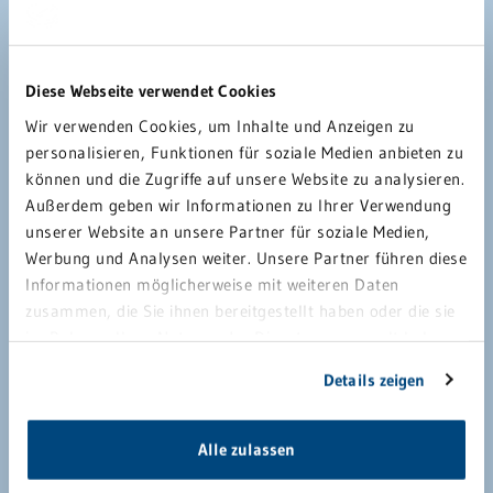
Diese Webseite verwendet Cookies
Wir verwenden Cookies, um Inhalte und Anzeigen zu
personalisieren, Funktionen für soziale Medien anbieten zu
können und die Zugriffe auf unsere Website zu analysieren.
Außerdem geben wir Informationen zu Ihrer Verwendung
unserer Website an unsere Partner für soziale Medien,
Werbung und Analysen weiter. Unsere Partner führen diese
Informationen möglicherweise mit weiteren Daten
zusammen, die Sie ihnen bereitgestellt haben oder die sie
Ich habe die
Datenschutzhinweise
gelesen und
im Rahmen Ihrer Nutzung der Dienste gesammelt haben.
erkläre mich mit ihnen einverstanden.
Sie geben Einwilligung zu unseren Cookies, wenn Sie
Details zeigen
unsere Webseite weiterhin nutzen.
Datenschutzhinweise verstanden und akzeptiert
*
Alle zulassen