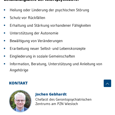
Br
Heilung oder Linderung der psychischen Störung
Si
Schutz vor Rückfällen
Erhaltung und Stärkung vorhandener Fähigkeiten
En
tr
Unterstützung der Autonomie
Sc
Bewältigung von Veränderungen
Erarbeitung neuer Selbst- und Lebenskonzepte
He
Sc
Eingliederung in soziale Gemeinschaften
Information, Beratung, Unterstützung und Anleitung von
Tr
Angehörige
Si
KONTAKT
Ex
Mi
Jochen Gebhardt
Ch
Chefarzt des Gerontopsychiatrischen
Si
Zentrums am PZN Wiesloch
Al