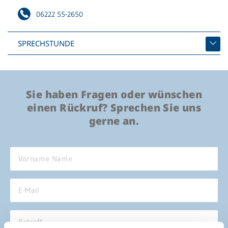
es
06222 55-2650
We
Da
SPRECHSTUNDE
um
He
We
Sie haben Fragen oder wünschen
einen Rückruf? Sprechen Sie uns
Br
gerne an.
We
Be
ru
En
nt