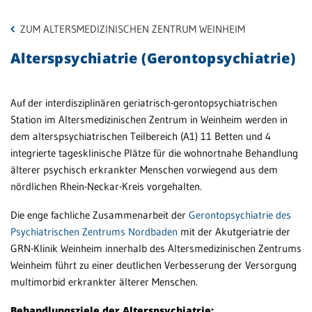
Mi
Ch
Patientenportal
ZUM ALTERSMEDIZINISCHEN ZENTRUM WEINHEIM
We
Karriere
Alterspsychiatrie (Gerontopsychiatrie)
Ur
Barrierefreiheit
St
Eb
Auf der interdisziplinären geriatrisch-gerontopsychiatrischen
Station im Altersmedizinischen Zentrum in Weinheim werden in
En
dem alterspsychiatrischen Teilbereich (A1) 11 Betten und 4
STANDORTE
nt
integrierte tagesklinische Plätze für die wohnortnahe Behandlung
Eberbach
älterer psychisch erkrankter Menschen vorwiegend aus dem
He
nördlichen Rhein-Neckar-Kreis vorgehalten.
Schwetzingen
Eb
Die enge fachliche Zusammenarbeit der
Gerontopsychiatrie des
Sinsheim
Sh
Psychiatrischen Zentrums Nordbaden
mit der Akutgeriatrie der
Rh
Weinheim
GRN-Klinik Weinheim innerhalb des Altersmedizinischen Zentrums
Weinheim führt zu einer deutlichen Verbesserung der Versorgung
Be
multimorbid erkrankter älterer Menschen.
ru
Sc
Behandlungsziele der Alterspsychiatrie: