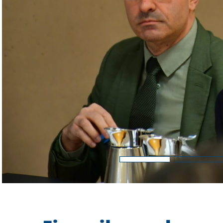
Barrierefreiheit
STANDORTE
Eberbach
Schwetzingen
Sinsheim
Weinheim