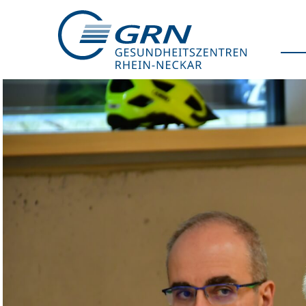
GRN
Der Verbund
Medizinische Fachzentren
Medizinische Themenseiten
Veranstaltungen
Patientenportal
Karriere