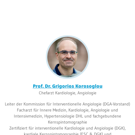
Be
Patientenportal
en
We
Karriere
MV
Barrierefreiheit
We
STANDORTE
Eberbach
Schwetzingen
Prof. Dr. Grigorios Korosoglou
Chefarzt Kardiologie, Angiologie
Sinsheim
Leiter der Kommission für Interventionelle Angiologie (DGA-Vorstand)
Weinheim
Facharzt für Innere Medizin, Kardiologie, Angiologie und
Intensivmedizin, Hypertensiologie DHL und fachgebundene
Kernspintomographie
Zertifiziert für interventionelle Kardiologie und Angiologie (DGK),
kardiale Kernspintomographie (ESC & DGK) und