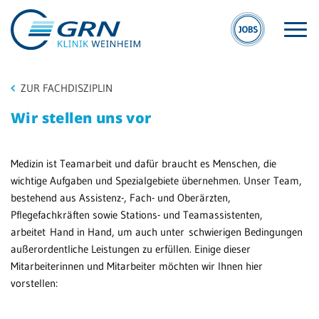
ZUR FACHDISZIPLIN
Wir stellen uns vor
Medizin ist Teamarbeit und dafür braucht es Menschen, die
S
GRN
wichtige Aufgaben und Spezialgebiete übernehmen. Unser Team,
W
bestehend aus Assistenz-, Fach- und Oberärzten,
Der Verbund
Pflegefachkräften sowie Stations- und Teamassistenten,
Kli
Medizinische
arbeitet Hand in Hand, um auch unter schwierigen Bedingungen
We
Fachzentren
außerordentliche Leistungen zu erfüllen. Einige dieser
Mitarbeiterinnen und Mitarbeiter möchten wir Ihnen hier
Ge
Medizinische
vorstellen:
Re
Themenseiten
We
Veranstaltungen