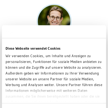
Dr. Kerstin Schwöbel
Diese Webseite verwendet Cookies
Funktionsoberärztin Innere Medizin
Wir verwenden Cookies, um Inhalte und Anzeigen zu
Fachärztin für Innere Medizin, Kardiologie und Angiologie,
personalisieren, Funktionen für soziale Medien anbieten zu
Notfallmedizin, Hypertensiologie (DHL)
können und die Zugriffe auf unsere Website zu analysieren.
Stellv. Ärztliche Leiterin Zentrale Notaufnahme
Außerdem geben wir Informationen zu Ihrer Verwendung
unserer Website an unsere Partner für soziale Medien,
Werbung und Analysen weiter. Unsere Partner führen diese
Informationen möglicherweise mit weiteren Daten
zusammen, die Sie ihnen bereitgestellt haben oder die sie
im Rahmen Ihrer Nutzung der Dienste gesammelt haben.
Sie geben Einwilligung zu unseren Cookies, wenn Sie