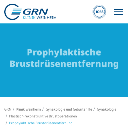
Prophylaktische
Brustdrüsenentfernung
S
GRN
W
Der Verbund
Kli
Medizinische
We
Fachzentren
Ge
GRN
Klinik Weinheim
Gynäkologie und Geburtshilfe
Gynäkologie
Medizinische
Re
Plastisch-rekonstruktive Brustoperationen
Themenseiten
We
Prophylaktische Brustdrüsenentfernung
Veranstaltungen