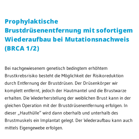
Be
Patientenportal
en
Prophylaktische
We
Karriere
Brustdrüsenentfernung mit sofortigem
MV
Barrierefreiheit
Wiederaufbau bei Mutationsnachweis
We
(BRCA 1/2)
STANDORTE
Bei nachgewiesenem genetisch bedingtem erhöhtem
Eberbach
Brustkrebsrisiko besteht die Möglichkeit der Risikoreduktion
durch Entfernung der Brustdrüsen. Der Drüsenkörper wir
Schwetzingen
komplett entfernt, jedoch der Hautmantel und die Brustwarze
Sinsheim
erhalten. Die Wiederherstellung der weiblichen Brust kann in der
gleichen Operation mit der Brustdrüsenentfernung erfolgen. In
Weinheim
dieser „Hauthülle“ wird dann oberhalb und unterhalb des
Brustmuskels ein Implantat gelegt. Der Wiederaufbau kann auch
mittels Eigengewebe erfolgen.