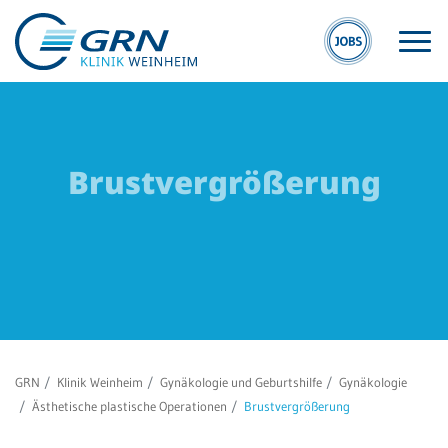
Brustvergrößerung
S
GRN
W
Der Verbund
Kli
Medizinische
We
Fachzentren
Ge
GRN
Klinik Weinheim
Gynäkologie und Geburtshilfe
Gynäkologie
Medizinische
Re
Ästhetische plastische Operationen
Brustvergrößerung
Themenseiten
We
Veranstaltungen