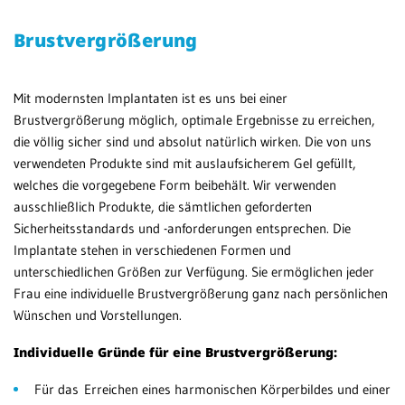
Be
Patientenportal
Brustvergrößerung
en
We
Karriere
Mit modernsten Implantaten ist es uns bei einer
MV
Barrierefreiheit
Brustvergrößerung möglich, optimale Ergebnisse zu erreichen,
We
die völlig sicher sind und absolut natürlich wirken. Die von uns
verwendeten Produkte sind mit auslaufsicherem Gel gefüllt,
STANDORTE
welches die vorgegebene Form beibehält. Wir verwenden
ausschließlich Produkte, die sämtlichen geforderten
Eberbach
Sicherheitsstandards und -anforderungen entsprechen. Die
Schwetzingen
Implantate stehen in verschiedenen Formen und
unterschiedlichen Größen zur Verfügung. Sie ermöglichen jeder
Sinsheim
Frau eine individuelle Brustvergrößerung ganz nach persönlichen
Wünschen und Vorstellungen.
Weinheim
Individuelle Gründe für eine Brustvergrößerung:
Für das Erreichen eines harmonischen Körperbildes und einer