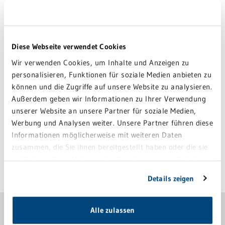
Gynäkomastie – Brust-OP beim
Mann
Diese Webseite verwendet Cookies
Wir verwenden Cookies, um Inhalte und Anzeigen zu
personalisieren, Funktionen für soziale Medien anbieten zu
Korrektur von
können und die Zugriffe auf unsere Website zu analysieren.
Brustfehlbildungen
Außerdem geben wir Informationen zu Ihrer Verwendung
unserer Website an unsere Partner für soziale Medien,
Werbung und Analysen weiter. Unsere Partner führen diese
Informationen möglicherweise mit weiteren Daten
zusammen, die Sie ihnen bereitgestellt haben oder die sie
im Rahmen Ihrer Nutzung der Dienste gesammelt haben.
Sie geben Einwilligung zu unseren Cookies, wenn Sie
Letzte Änderung: 15. August 2019
Details zeigen
unsere Webseite weiterhin nutzen.
GRN-KLINIK WEINHEIM
Alle zulassen