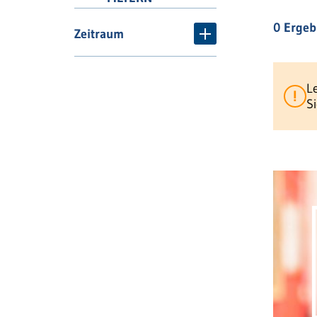
0
Ergeb
Zeitraum
L
S