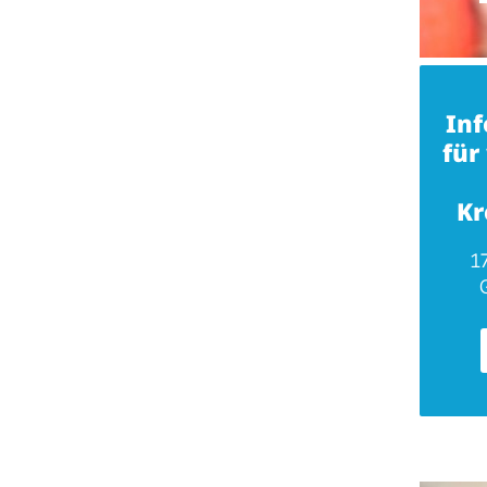
In
für
Kr
1