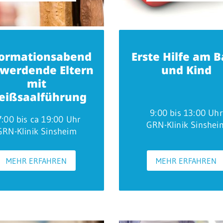
formationsabend
Erste Hilfe am 
 werdende Eltern
und Kind
mit
eißsaalführung
9:00 bis 13:00 Uhr
7:00 bis ca 19:00 Uhr
GRN-Klinik Sinshei
GRN-Klinik Sinsheim
MEHR ERFAHREN
MEHR ERFAHREN