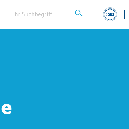
STANDORT SINSHEIM
Klinik Sinsheim
Geriatrische Reha Sinsheim
Betreuungszentrum Sinsheim
le
MVZ Sinsheim
Klinikapotheke