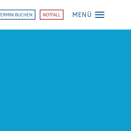
MENÜ
TERMIN BUCHEN
NOTFALL
KLINIK SINSHEIM
Startseite Klinik Sinsheim
FACHDISZIPLINEN
Anästhesie und Intensivmedizin
Chirurgie
Akutgeriatrie (Altersmedizin)