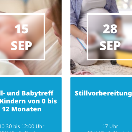
15
28
SEP
SEP
ll- und Babytreff
Stillvorbereitun
Kindern von 0 bis
12 Monaten
10:30 bis 12:00 Uhr
17 Uhr