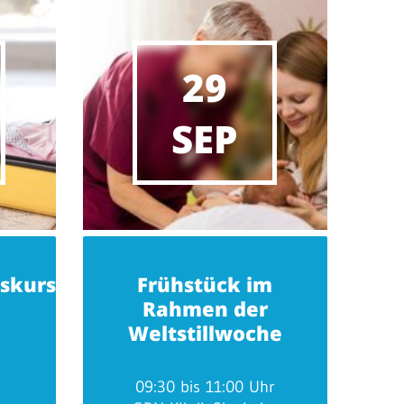
29
SEP
gskurs
Frühstück im
Rahmen der
Weltstillwoche
09:30 bis 11:00 Uhr