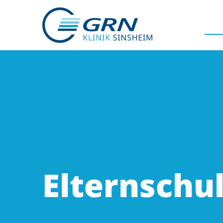
GRN
Der Verbund
Medizinische Fachzentren
Medizinische Themenseiten
Elternschu
Veranstaltungen
Patientenportal
Karriere