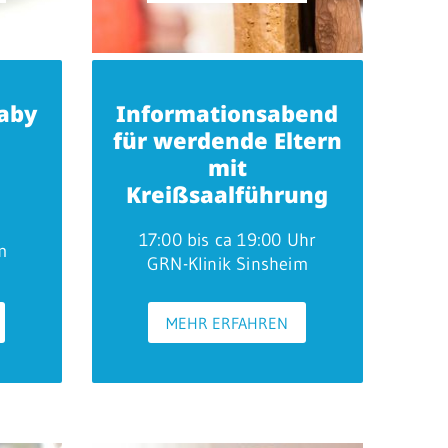
Baby
Informationsabend
für werdende Eltern
mit
Kreißsaalführung
17:00 bis ca 19:00 Uhr
m
GRN-Klinik Sinsheim
MEHR ERFAHREN