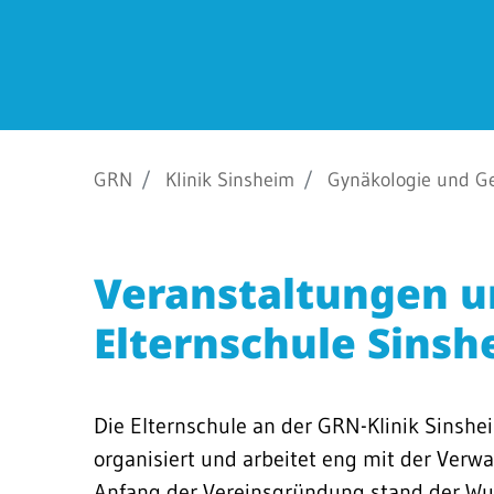
Barrierefreiheit
STANDORTE
Eberbach
GRN
Klinik Sinsheim
Gynäkologie und Ge
Schwetzingen
Sinsheim
Veranstaltungen u
Weinheim
Elternschule Sinsh
Die Elternschule an der GRN-Klinik Sinsh
organisiert und arbeitet eng mit der Ve
Anfang der Vereinsgründung stand der Wun