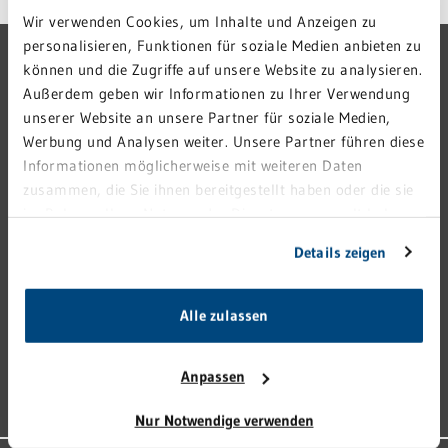
Wir verwenden Cookies, um Inhalte und Anzeigen zu
personalisieren, Funktionen für soziale Medien anbieten zu
GRN-VERBUND
können und die Zugriffe auf unsere Website zu analysieren.
Außerdem geben wir Informationen zu Ihrer Verwendung
GRN 4 FUTURE
unserer Website an unsere Partner für soziale Medien,
VERANSTALTUNGEN
Werbung und Analysen weiter. Unsere Partner führen diese
KARRIERE
Informationen möglicherweise mit weiteren Daten
zusammen, die Sie ihnen bereitgestellt haben oder die sie
PRESSE
im Rahmen Ihrer Nutzung der Dienste gesammelt haben.
KONTAKT
Sie geben Einwilligung zu unseren Cookies, wenn Sie
Details zeigen
IMPRESSUM
unsere Webseite weiterhin nutzen.
HINWEISGEBERSTELLE
Alle zulassen
DATENSCHUTZ
MEDIZINPRODUKTESICHERHEIT
Anpassen
BARRIEREFREIHEIT
Nur Notwendige verwenden