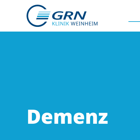
GRN
Der Verbund
Medizinische Fachzentren
Medizinische Themenseiten
Demenz
Veranstaltungen
Patientenportal
Karriere