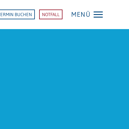
MENÜ
TERMIN BUCHEN
NOTFALL
KLINIK WEINHEIM
Startseite Klinik Weinheim
FACHDISZIPLINEN
Altersmedizinisches Zentrum
Anästhesie und Intensivmedizin
Allgemein- und Viszeralchirurgie