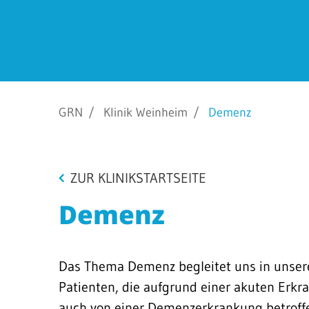
Barrierefreiheit
STANDORTE
Eberbach
GRN
Klinik Weinheim
Demenz
Schwetzingen
Sinsheim
Weinheim
ZUR KLINIKSTARTSEITE
Demenz
Das Thema Demenz begleitet uns in unser
Patienten, die aufgrund einer akuten Erk
auch von einer Demenzerkrankung betroffe