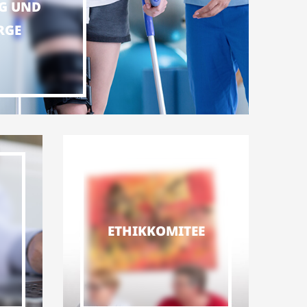
G UND
RGE
ETHIKKOMITEE