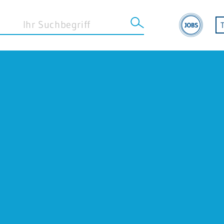
STANDORT WEINHEIM
Klinik Weinheim
Geriatrische Reha Weinheim
Betreuungszentrum Weinheim
MVZ Weinheim