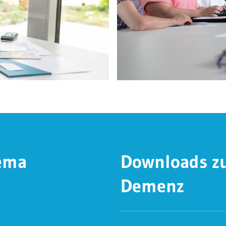
ema
Downloads 
Demenz