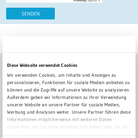
Friendly
Captcha ⇗
SENDEN
Letzte Änderung: 19. August 2019
GRN-KLINIK WEINHEIM
Diese Webseite verwendet Cookies
06201 89-0
Wir verwenden Cookies, um Inhalte und Anzeigen zu
personalisieren, Funktionen für soziale Medien anbieten zu
klinik-weinheim@grn.de
können und die Zugriffe auf unsere Website zu analysieren.
Außerdem geben wir Informationen zu Ihrer Verwendung
Röntgenstraße 1
unserer Website an unsere Partner für soziale Medien,
69469 Weinheim
Werbung und Analysen weiter. Unsere Partner führen diese
Informationen möglicherweise mit weiteren Daten
zusammen, die Sie ihnen bereitgestellt haben oder die sie
ANFAHRT
im Rahmen Ihrer Nutzung der Dienste gesammelt haben.