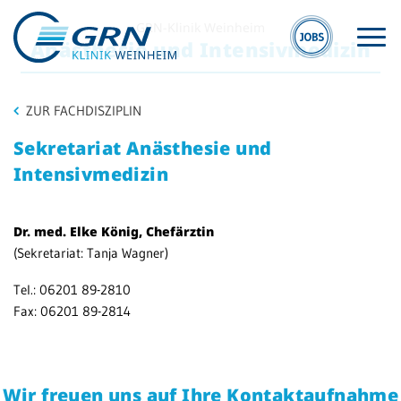
GRN-Klinik Weinheim
Anästhesie und Intensivmedizin
ZUR FACHDISZIPLIN
Sekretariat Anästhesie und
Intensivmedizin
S
GRN
Dr. med. Elke König, Chefärztin
W
(Sekretariat: Tanja Wagner)
Der Verbund
Kli
Medizinische
Tel.: 06201 89-2810
We
Fachzentren
Fax: 06201 89-2814
Ge
Medizinische
Re
Themenseiten
We
Wir freuen uns auf Ihre Kontaktaufnahme
Veranstaltungen