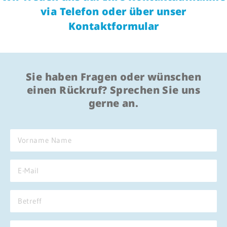
via Telefon oder über unser
Be
Patientenportal
en
Kontaktformular
We
Karriere
MV
Barrierefreiheit
We
Sie haben Fragen oder wünschen
einen Rückruf? Sprechen Sie uns
STANDORTE
gerne an.
Eberbach
Schwetzingen
Sinsheim
Weinheim