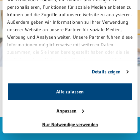
personalisieren, Funktionen für soziale Medien anbieten zu
können und die Zugriffe auf unsere Website zu analysieren.
Außerdem geben wir Informationen zu Ihrer Verwendung
unserer Website an unsere Partner für soziale Medien,
Werbung und Analysen weiter. Unsere Partner führen diese
Informationen möglicherweise mit weiteren Daten
zusammen, die Sie ihnen bereitgestellt haben oder die sie
im Rahmen Ihrer Nutzung der Dienste gesammelt haben.
Sie geben Einwilligung zu unseren Cookies, wenn Sie
Details zeigen
unsere Webseite weiterhin nutzen.
Für neue Mitarbeiterinnen und
Alle zulassen
Mitarbeiter
Anpassen
Nur Notwendige verwenden