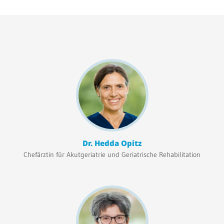
Be
Patientenportal
en
Si
Karriere
MV
Barrierefreiheit
Si
Kl
STANDORTE
ke
Eberbach
Schwetzingen
Dr. Hedda Opitz
Chefärztin für Akutgeriatrie und Geriatrische Rehabilitation
Sinsheim
Weinheim