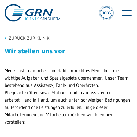
ZURÜCK ZUR KLINIK
Wir stellen uns vor
Medizin ist Teamarbeit und dafür braucht es Menschen, die
S
GRN
wichtige Aufgaben und Spezialgebiete übernehmen. Unser Team,
S
bestehend aus Assistenz-, Fach- und Oberärzten,
Der Verbund
Pflegefachkräften sowie Stations- und Teamassistenten,
Kli
Medizinische
arbeitet Hand in Hand, um auch unter schwierigen Bedingungen
Si
Fachzentren
außerordentliche Leistungen zu erfüllen. Einige dieser
Mitarbeiterinnen und Mitarbeiter möchten wir Ihnen hier
Ge
Medizinische
vorstellen:
Re
Themenseiten
Si
Veranstaltungen