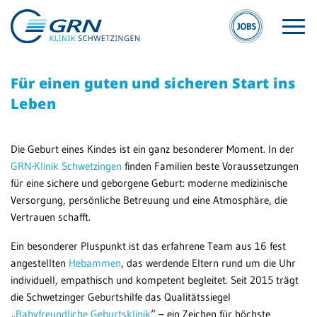
Für einen guten und sicheren Start ins
Leben
Die Geburt eines Kindes ist ein ganz besonderer Moment. In der
GRN-Klinik Schwetzingen
finden Familien beste Voraussetzungen
S
GRN
für eine sichere und geborgene Geburt: moderne medizinische
S
Versorgung, persönliche Betreuung und eine Atmosphäre, die
Der Verbund
Vertrauen schafft.
Kl
Medizinische
Fachzentren
Ein besonderer Pluspunkt ist das erfahrene Team aus 16 fest
Ge
angestellten
Hebammen
, das werdende Eltern rund um die Uhr
Sc
Medizinische
individuell, empathisch und kompetent begleitet. Seit 2015 trägt
Themenseiten
die Schwetzinger Geburtshilfe das Qualitätssiegel
Se
„
Babyfreundliche Geburtsklinik
“ – ein Zeichen für höchste
Sc
Veranstaltungen