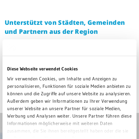
Unterstützt von Städten, Gemeinden
und Partnern aus der Region
Mit engagierter Unterstützung der Städte und Gemeinden:
Schwetzingen
, Hockenheim, Oftersheim, Plankstadt, Ketsch,
Diese Webseite verwendet Cookies
Brühl, Neulußheim, Altlußheim und Reilingen sowie regionaler
Wir verwenden Cookies, um Inhalte und Anzeigen zu
Service Clubs
personalisieren, Funktionen für soziale Medien anbieten zu
können und die Zugriffe auf unsere Website zu analysieren.
Außerdem geben wir Informationen zu Ihrer Verwendung
unserer Website an unsere Partner für soziale Medien,
Werbung und Analysen weiter. Unsere Partner führen diese
Informationen möglicherweise mit weiteren Daten
zusammen, die Sie ihnen bereitgestellt haben oder die sie
im Rahmen Ihrer Nutzung der Dienste gesammelt haben.