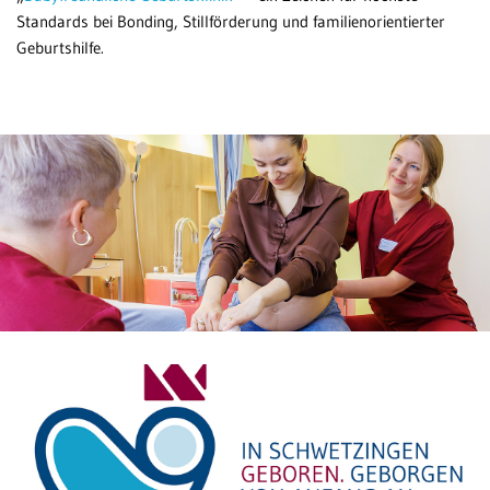
Standards bei Bonding, Stillförderung und familienorientierter
Patientenportal
MV
Geburtshilfe.
Karriere
Barrierefreiheit
STANDORTE
Eberbach
Schwetzingen
Sinsheim
Weinheim