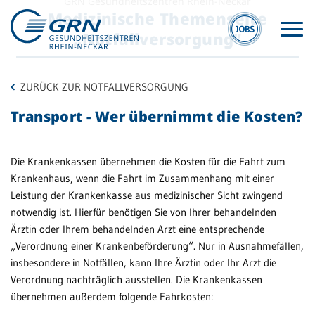
GRN Gesundheitszentren Rhein-Neckar
Medizinische Themenseite
„Notfallversorgung“
ZURÜCK ZUR NOTFALLVERSORGUNG
Transport - Wer übernimmt die Kosten?
Die Krankenkassen übernehmen die Kosten für die Fahrt zum
GRN
Hit
Krankenhaus, wenn die Fahrt im Zusammenhang mit einer
Leistung der Krankenkasse aus medizinischer Sicht zwingend
Der Verbund
notwendig ist. Hierfür benötigen Sie von Ihrer behandelnden
M
Medizinische
Ärztin oder Ihrem behandelnden Arzt eine entsprechende
A
Fachzentren
„Verordnung einer Krankenbeförderung“. Nur in Ausnahmefällen,
insbesondere in Notfällen, kann Ihre Ärztin oder Ihr Arzt die
Zu
Medizinische
Verordnung nachträglich ausstellen. Die Krankenkassen
Üb
Themenseiten
übernehmen außerdem folgende Fahrkosten:
Veranstaltungen