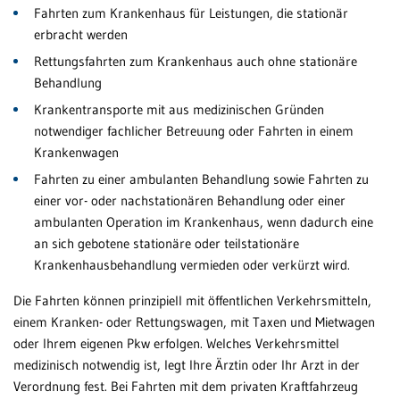
Fahrten zum Krankenhaus für Leistungen, die stationär
Al
Patientenportal
erbracht werden
Ba
Rettungsfahrten zum Krankenhaus auch ohne stationäre
Karriere
Da
Behandlung
Barrierefreiheit
Krankentransporte mit aus medizinischen Gründen
Bl
notwendiger fachlicher Betreuung oder Fahrten in einem
Krankenwagen
Br
wei
STANDORTE
Fahrten zu einer ambulanten Behandlung sowie Fahrten zu
Ge
einer vor- oder nachstationären Behandlung oder einer
Eberbach
ambulanten Operation im Krankenhaus, wenn dadurch eine
He
an sich gebotene stationäre oder teilstationäre
Schwetzingen
Krankenhausbehandlung vermieden oder verkürzt wird.
Hü
Sinsheim
Die Fahrten können prinzipiell mit öffentlichen Verkehrsmitteln,
Weinheim
Kn
einem Kranken- oder Rettungswagen, mit Taxen und Mietwagen
Wi
oder Ihrem eigenen Pkw erfolgen. Welches Verkehrsmittel
medizinisch notwendig ist, legt Ihre Ärztin oder Ihr Arzt in der
Mä
Verordnung fest. Bei Fahrten mit dem privaten Kraftfahrzeug
Ge