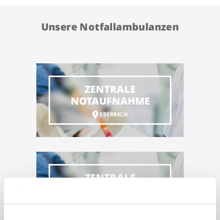
Unsere Notfallambulanzen
ZENTRALE
NOTAUFNAHME
EBERBACH
ZENTRALE
NOTAUFNAHME
SINSHEIM