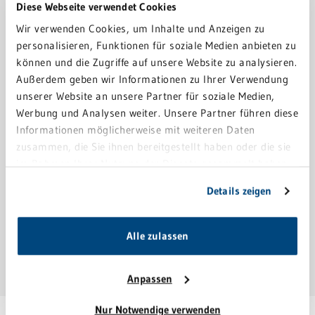
Diese Webseite verwendet Cookies
Wir verwenden Cookies, um Inhalte und Anzeigen zu
personalisieren, Funktionen für soziale Medien anbieten zu
können und die Zugriffe auf unsere Website zu analysieren.
ZENTRALE
Außerdem geben wir Informationen zu Ihrer Verwendung
NOTAUFNAHME
unserer Website an unsere Partner für soziale Medien,
SCHWETZINGEN
Werbung und Analysen weiter. Unsere Partner führen diese
Informationen möglicherweise mit weiteren Daten
zusammen, die Sie ihnen bereitgestellt haben oder die sie
im Rahmen Ihrer Nutzung der Dienste gesammelt haben.
Sie geben Einwilligung zu unseren Cookies, wenn Sie
ZENTRALE
Details zeigen
unsere Webseite weiterhin nutzen.
NOTAUFNAHME
WEINHEIM
Alle zulassen
Anpassen
Nur Notwendige verwenden