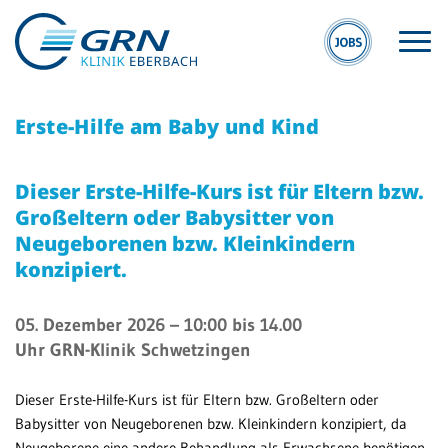
Erste-Hilfe am Baby und Kind
Dieser Erste-Hilfe-Kurs ist für Eltern bzw.
Großeltern oder Babysitter von
Neugeborenen bzw. Kleinkindern
S
GRN
konzipiert.
E
Der Verbund
Kli
Medizinische
05. Dezember 2026
– 10:00 bis 14.00
Eb
Fachzentren
Uhr
GRN-Klinik Schwetzingen
MV
Medizinische
Dieser Erste-Hilfe-Kurs ist für Eltern bzw. Großeltern oder
Eb
Themenseiten
Babysitter von Neugeborenen bzw. Kleinkindern konzipiert, da
Veranstaltungen
Neugeborene eine andere Behandlung als Erwachsene benötigen.