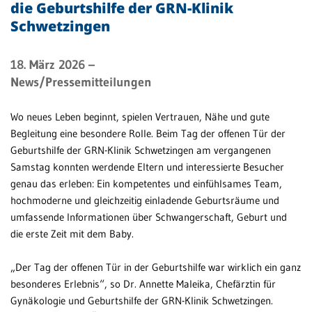
die Geburtshilfe der GRN-Klinik
Schwetzingen
Patientenportal
Karriere
18. März 2026
–
Barrierefreiheit
News/Pressemitteilungen
Wo neues Leben beginnt, spielen Vertrauen, Nähe und gute
Begleitung eine besondere Rolle. Beim Tag der offenen Tür der
STANDORTE
Geburtshilfe der GRN-Klinik Schwetzingen am vergangenen
Eberbach
Samstag konnten werdende Eltern und interessierte Besucher
genau das erleben: Ein kompetentes und einfühlsames Team,
Schwetzingen
hochmoderne und gleichzeitig einladende Geburtsräume und
Sinsheim
umfassende Informationen über Schwangerschaft, Geburt und
die erste Zeit mit dem Baby.
Weinheim
„Der Tag der offenen Tür in der Geburtshilfe war wirklich ein ganz
besonderes Erlebnis“, so Dr. Annette Maleika, Chefärztin für
Gynäkologie und Geburtshilfe der GRN-Klinik Schwetzingen.