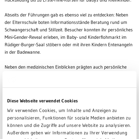
Abseits der Führungen gab es ebenso viel zu entdecken: Neben
der Elternschule boten Informationsstände Beratung rund um
Schwangerschaft und Stillzeit. Besucher konnten ihr persönliches
Mini-Gender-Reveal erleben, im Baby- und Kinderflohmarkt im
Rüdiger-Burger-Saal stöbern oder mit ihren Kindern Entenangeln
in der Badewanne.
Neben den medizinischen Einblicken prägten auch persönliche
Begegnungen den Tag. Bei Waffeln und Getränken blieb viel Zeit
für persönliche Gespräche mit dem Team.
Besonders bewegend war das Wiedersehen mit zwei der bislang
Diese Webseite verwendet Cookies
einzigen Drillinge, die jemals in Schwetzingen geboren wurden –
Wir verwenden Cookies, um Inhalte und Anzeigen zu
vor 32 Jahren. Damals waren eigentlich Zwillinge erwartet
personalisieren, Funktionen für soziale Medien anbieten zu
worden. Erst während des Kaiserschnitts stellte sich heraus, dass
können und die Zugriffe auf unsere Website zu analysieren.
ein drittes Baby unterwegs war. Hebamme Celina Malcher war bei
Außerdem geben wir Informationen zu Ihrer Verwendung
dieser besonderen Geburt dabei und freute sich sehr über das