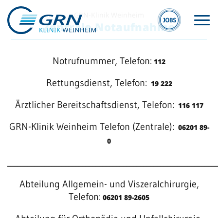
GRN-Klinik Weinheim
Zentrale Notaufnahme
Notrufnummer, Telefon:
112
Rettungsdienst, Telefon:
19 222
Ärztlicher Bereitschaftsdienst, Telefon:
116 117
S
GRN
GRN-Klinik Weinheim Telefon (Zentrale):
06201 89-
W
Der Verbund
0
Kli
Medizinische
_____________________________________________________________
We
Fachzentren
Abteilung Allgemein- und Viszeralchirurgie,
Ge
Medizinische
Telefon:
Re
06201 89-2605
Themenseiten
We
Veranstaltungen