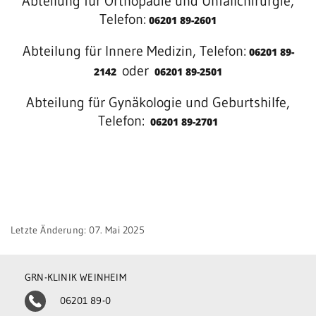
Abteilung für Orthopädie und Unfallchirurgie,
Be
Telefon:
06201 89-2601
Patientenportal
en
Abteilung für Innere Medizin, Telefon:
We
06201 89-
Karriere
oder
2142
06201 89-2501
MV
Barrierefreiheit
We
Abteilung für Gynäkologie und Geburtshilfe,
Telefon:
06201 89-2701
STANDORTE
Eberbach
Schwetzingen
Sinsheim
Letzte Änderung: 07. Mai 2025
Weinheim
GRN-KLINIK WEINHEIM
06201 89-0