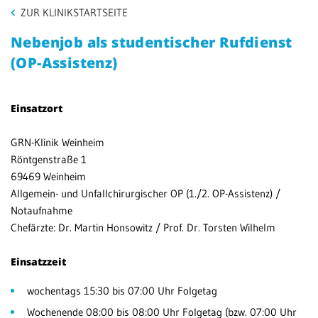
ZUR KLINIKSTARTSEITE
Be
Patientenportal
en
Nebenjob als studentischer Rufdienst
We
Karriere
(OP-Assistenz)
MV
Barrierefreiheit
We
Einsatzort
STANDORTE
GRN-Klinik Weinheim
Röntgenstraße 1
Eberbach
69469 Weinheim
Allgemein- und Unfallchirurgischer OP (1./2. OP-Assistenz) /
Schwetzingen
Notaufnahme
Sinsheim
Chefärzte: Dr. Martin Honsowitz / Prof. Dr. Torsten Wilhelm
Weinheim
Einsatzzeit
wochentags 15:30 bis 07:00 Uhr Folgetag
Wochenende 08:00 bis 08:00 Uhr Folgetag (bzw. 07:00 Uhr