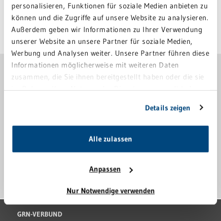
personalisieren, Funktionen für soziale Medien anbieten zu
können und die Zugriffe auf unsere Website zu analysieren.
Außerdem geben wir Informationen zu Ihrer Verwendung
Letzte Änderung: 01. November 2019
unserer Website an unsere Partner für soziale Medien,
Werbung und Analysen weiter. Unsere Partner führen diese
Informationen möglicherweise mit weiteren Daten
GRN-KLINIK WEINHEIM
zusammen, die Sie ihnen bereitgestellt haben oder die sie
06201 89-0
im Rahmen Ihrer Nutzung der Dienste gesammelt haben.
Sie geben Einwilligung zu unseren Cookies, wenn Sie
Details zeigen
klinik-weinheim@grn.de
unsere Webseite weiterhin nutzen.
Röntgenstraße 1
Alle zulassen
69469 Weinheim
Anpassen
ANFAHRT
Nur Notwendige verwenden
GRN-VERBUND