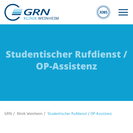
Studentischer Rufdienst /
OP-Assistenz
S
GRN
W
Der Verbund
Kli
Medizinische
We
Fachzentren
Ge
GRN
Klinik Weinheim
Studentischer Rufdienst / OP-Assistenz
Medizinische
Re
Themenseiten
We
Veranstaltungen