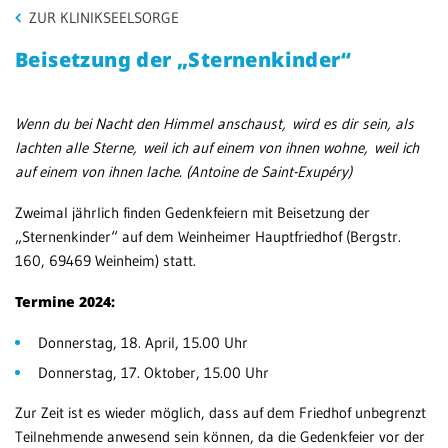
ZUR KLINIKSEELSORGE
Be
Patientenportal
en
Beisetzung der „Sternenkinder“
We
Karriere
MV
Barrierefreiheit
Wenn du bei Nacht den Himmel anschaust, wird es dir sein, als
We
lachten alle Sterne, weil ich auf einem von ihnen wohne, weil ich
auf einem von ihnen lache. (Antoine de Saint-Exupéry)
STANDORTE
Zweimal jährlich finden Gedenkfeiern mit Beisetzung der
Eberbach
„Sternenkinder“ auf dem Weinheimer Hauptfriedhof (Bergstr.
160, 69469 Weinheim) statt.
Schwetzingen
Termine 2024:
Sinsheim
Donnerstag, 18. April, 15.00 Uhr
Weinheim
Donnerstag, 17. Oktober, 15.00 Uhr
Zur Zeit ist es wieder möglich, dass auf dem Friedhof unbegrenzt
Teilnehmende anwesend sein können, da die Gedenkfeier vor der