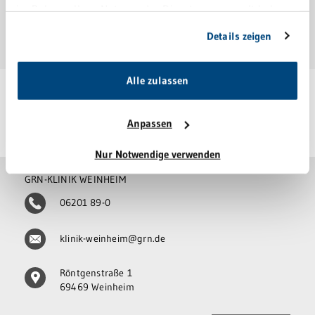
im Rahmen Ihrer Nutzung der Dienste gesammelt haben.
Kontaktadressen für trauernde Eltern
Sie geben Einwilligung zu unseren Cookies, wenn Sie
Details zeigen
Download
unsere Webseite weiterhin nutzen.
Alle zulassen
Anpassen
Letzte Änderung: 09. August 2019
Nur Notwendige verwenden
GRN-KLINIK WEINHEIM
06201 89-0
klinik-weinheim@grn.de
Röntgenstraße 1
69469 Weinheim