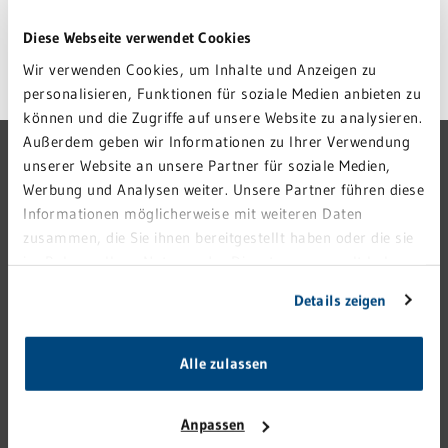
Diese Webseite verwendet Cookies
Wir verwenden Cookies, um Inhalte und Anzeigen zu
personalisieren, Funktionen für soziale Medien anbieten zu
können und die Zugriffe auf unsere Website zu analysieren.
Außerdem geben wir Informationen zu Ihrer Verwendung
GRN-VERBUND
unserer Website an unsere Partner für soziale Medien,
Werbung und Analysen weiter. Unsere Partner führen diese
GRN 4 FUTURE
Informationen möglicherweise mit weiteren Daten
VERANSTALTUNGEN
zusammen, die Sie ihnen bereitgestellt haben oder die sie
KARRIERE
im Rahmen Ihrer Nutzung der Dienste gesammelt haben.
Sie geben Einwilligung zu unseren Cookies, wenn Sie
PRESSE
Details zeigen
unsere Webseite weiterhin nutzen.
KONTAKT
IMPRESSUM
Alle zulassen
HINWEISGEBERSTELLE
DATENSCHUTZ
Anpassen