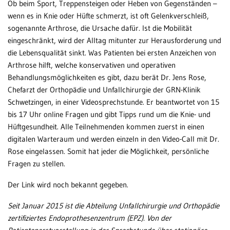
Ob beim Sport, Treppensteigen oder Heben von Gegenständen –
wenn es in Knie oder Hüfte schmerzt, ist oft Gelenkverschleiß,
Patientenportal
sogenannte Arthrose, die Ursache dafür. Ist die Mobilität
Karriere
eingeschränkt, wird der Alltag mitunter zur Herausforderung und
die Lebensqualität sinkt. Was Patienten bei ersten Anzeichen von
Barrierefreiheit
Arthrose hilft, welche konservativen und operativen
Behandlungsmöglichkeiten es gibt, dazu berät Dr. Jens Rose,
Chefarzt der Orthopädie und Unfallchirurgie der GRN-Klinik
Schwetzingen, in einer Videosprechstunde. Er beantwortet von 15
STANDORTE
bis 17 Uhr online Fragen und gibt Tipps rund um die Knie- und
Eberbach
Hüftgesundheit. Alle Teilnehmenden kommen zuerst in einen
digitalen Warteraum und werden einzeln in den Video-Call mit Dr.
Schwetzingen
Rose eingelassen. Somit hat jeder die Möglichkeit, persönliche
Sinsheim
Fragen zu stellen.
Weinheim
Der Link wird noch bekannt gegeben.
Seit Januar 2015 ist die Abteilung Unfallchirurgie und Orthopädie
zertifiziertes Endoprothesenzentrum (EPZ). Von der