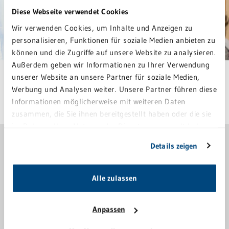
Diese Webseite verwendet Cookies
Wir verwenden Cookies, um Inhalte und Anzeigen zu
personalisieren, Funktionen für soziale Medien anbieten zu
können und die Zugriffe auf unsere Website zu analysieren.
Außerdem geben wir Informationen zu Ihrer Verwendung
unserer Website an unsere Partner für soziale Medien,
Werbung und Analysen weiter. Unsere Partner führen diese
Informationen möglicherweise mit weiteren Daten
Letzte Änderung: 19. Mai 2026
zusammen, die Sie ihnen bereitgestellt haben oder die sie
im Rahmen Ihrer Nutzung der Dienste gesammelt haben.
Sie geben Einwilligung zu unseren Cookies, wenn Sie
GRN-BETREUUNGSZENTRUM SINSHEIM
Details zeigen
unsere Webseite weiterhin nutzen.
07261 66-2005
Alle zulassen
bz-sinsheim@grn.de
Alte Waibstadter Straße 1
Anpassen
74889 Sinsheim