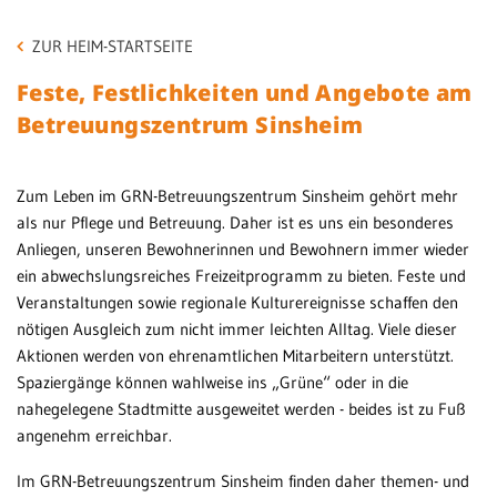
Be
Patientenportal
ZUR HEIM-STARTSEITE
en
Si
Karriere
Feste, Festlichkeiten und Angebote am
Betreuungszentrum Sinsheim
MV
Barrierefreiheit
Si
Zum Leben im GRN-Betreuungszentrum Sinsheim gehört mehr
Kl
STANDORTE
als nur Pflege und Betreuung. Daher ist es uns ein besonderes
ke
Anliegen, unseren Bewohnerinnen und Bewohnern immer wieder
Eberbach
ein abwechslungsreiches Freizeitprogramm zu bieten. Feste und
Veranstaltungen sowie regionale Kulturereignisse schaffen den
Schwetzingen
nötigen Ausgleich zum nicht immer leichten Alltag. Viele dieser
Sinsheim
Aktionen werden von ehrenamtlichen Mitarbeitern unterstützt.
Spaziergänge können wahlweise ins „Grüne“ oder in die
Weinheim
nahegelegene Stadtmitte ausgeweitet werden - beides ist zu Fuß
angenehm erreichbar.
Im GRN-Betreuungszentrum Sinsheim finden daher themen- und