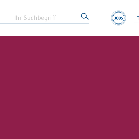
MEDIZINISCHE FACHZENTREN
Zur Übersichtsseite
Kompetenzzentrum für Minimalinvasive
Chirurgie Weinheim
Urologisches Steinzentrum Eberbach
e
EndoProthetikZentrum Eberbach
Hernienzentrum Eberbach