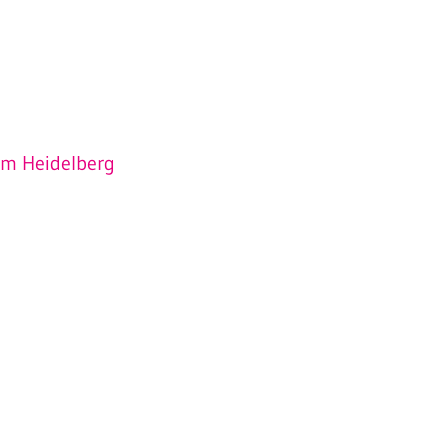
Beckenbodenzentrum Weinheim
EndoProthetikZentrum Weinheim
kum Heidelberg