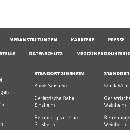
VERANSTALTUNGEN
KARRIERE
PRESSE
STELLE
DATENSCHUTZ
MEDIZINPRODUKTESIC
STANDORT SINSHEIM
STANDORT
N
Klinik Sinsheim
Klinik Wei
ngen
Geriatrische Reha
Geriatrisc
ha
Sinsheim
Weinheim
Betreuungszentrum
Betreuung
um
Sinsheim
Weinheim