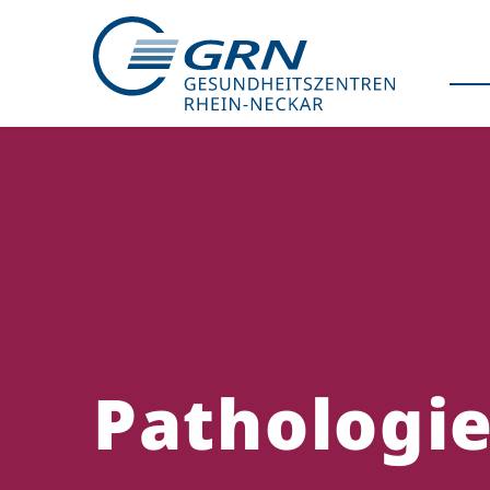
GRN
Der Verbund
Medizinische Fachzentren
Medizinische Themenseiten
Veranstaltungen
Pathologi
Patientenportal
Karriere