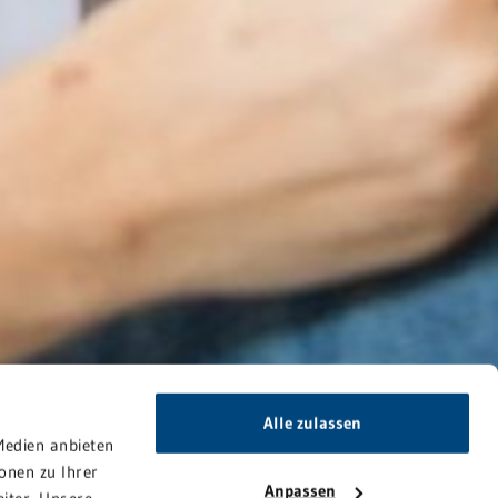
Alle zulassen
Medien anbieten
onen zu Ihrer
Anpassen