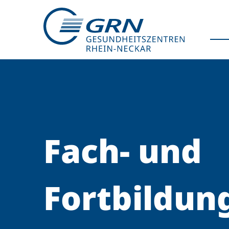
GRN
Der Verbund
Fach- und
Medizinische Fachzentren
Medizinische Themenseiten
Veranstaltungen
Fortbildun
Patientenportal
Karriere