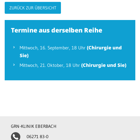
ZURÜCK ZUR ÜBERSICHT
Patientenportal
Karriere
Termine aus derselben Reihe
Barrierefreiheit
(Chirurgie und
Mittwoch,
16. September
, 18 Uhr
Sie)
STANDORTE
(Chirurgie und Sie)
Mittwoch,
21. Oktober
, 18 Uhr
Eberbach
Schwetzingen
Sinsheim
Weinheim
GRN-KLINIK EBERBACH
06271 83-0