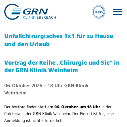
Unfallchirurgisches 1x1 für zu Hause
und den Urlaub
Vortrag der Reihe „Chirurgie und Sie“ in
der GRN Klinik Weinheim
S
GRN
E
Der Verbund
06. Oktober 2026
– 18 Uhr
GRN-Klinik
Kli
Medizinische
Weinheim
Eb
Fachzentren
Der Vortrag findet statt am
06. Oktober um 18 Uhr
in der
MV
Medizinische
Cafeteria in der GRN-Klinik Weinheim. Der Eintritt ist frei, eine
Eb
Themenseiten
Anmeldung ist nicht erforderlich.
Veranstaltungen