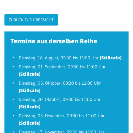
Patientenportal
ZURÜCK ZUR ÜBERSICHT
Karriere
Barrierefreiheit
Termine aus derselben Reihe
(Stillcafe)
Dienstag,
18. August
, 09:30 bis 11:00 Uhr
STANDORTE
Dienstag,
01. September
, 09:30 bis 11:00 Uhr
Eberbach
(Stillcafe)
Schwetzingen
Dienstag,
06. Oktober
, 09:30 bis 11:00 Uhr
(Stillcafe)
Sinsheim
Dienstag,
20. Oktober
, 09:30 bis 11:00 Uhr
Weinheim
(Stillcafe)
Dienstag,
03. November
, 09:30 bis 11:00 Uhr
(Stillcafe)
Dienstag,
17. November
, 09:30 bis 11:00 Uhr