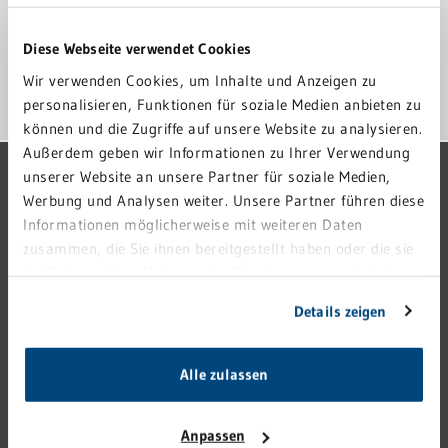
Scheuerbergstraße 3
69412 Eberbach
Diese Webseite verwendet Cookies
Wir verwenden Cookies, um Inhalte und Anzeigen zu
ANFAHRT
personalisieren, Funktionen für soziale Medien anbieten zu
können und die Zugriffe auf unsere Website zu analysieren.
Außerdem geben wir Informationen zu Ihrer Verwendung
GRN-VERBUND
unserer Website an unsere Partner für soziale Medien,
Werbung und Analysen weiter. Unsere Partner führen diese
GRN 4 FUTURE
Informationen möglicherweise mit weiteren Daten
zusammen, die Sie ihnen bereitgestellt haben oder die sie
VERANSTALTUNGEN
im Rahmen Ihrer Nutzung der Dienste gesammelt haben.
KARRIERE
Sie geben Einwilligung zu unseren Cookies, wenn Sie
Details zeigen
PRESSE
unsere Webseite weiterhin nutzen.
KONTAKT
Alle zulassen
IMPRESSUM
HINWEISGEBERSTELLE
Anpassen
DATENSCHUTZ