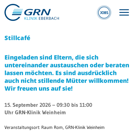
Stillcafé
Eingeladen sind Eltern, die sich
untereinander austauschen oder beraten
lassen möchten. Es sind ausdrücklich
S
GRN
auch nicht stillende Mütter willkommen!
E
Der Verbund
Wir freuen uns auf sie!
Kli
Medizinische
Eb
Fachzentren
15. September 2026
– 09:30 bis 11:00
Uhr
GRN-Klinik Weinheim
MV
Medizinische
Eb
Themenseiten
Veranstaltungsort: Raum Rom, GRN-Klinik Weinheim
Veranstaltungen