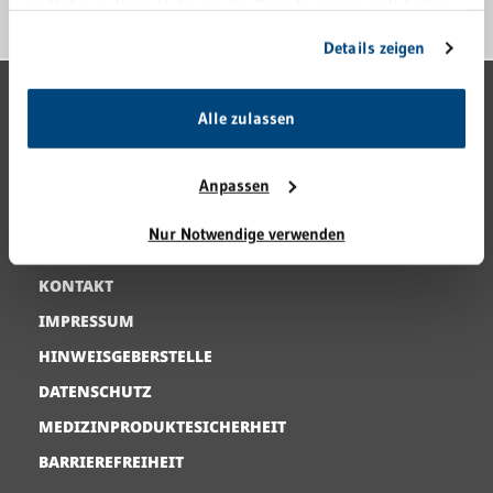
im Rahmen Ihrer Nutzung der Dienste gesammelt haben.
ANFAHRT
Sie geben Einwilligung zu unseren Cookies, wenn Sie
Details zeigen
unsere Webseite weiterhin nutzen.
GRN-VERBUND
Alle zulassen
GRN 4 FUTURE
VERANSTALTUNGEN
Anpassen
KARRIERE
Nur Notwendige verwenden
PRESSE
KONTAKT
IMPRESSUM
HINWEISGEBERSTELLE
DATENSCHUTZ
MEDIZINPRODUKTESICHERHEIT
BARRIEREFREIHEIT