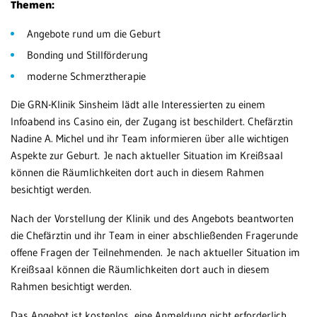
Themen:
Patientenportal
Angebote rund um die Geburt
Karriere
Bonding und Stillförderung
moderne Schmerztherapie
Barrierefreiheit
Die GRN-Klinik Sinsheim lädt alle Interessierten zu einem
Infoabend ins Casino ein, der Zugang ist beschildert. Chefärztin
Nadine A. Michel und ihr Team informieren über alle wichtigen
STANDORTE
Aspekte zur Geburt. Je nach aktueller Situation im Kreißsaal
Eberbach
können die Räumlichkeiten dort auch in diesem Rahmen
besichtigt werden.
Schwetzingen
Nach der Vorstellung der Klinik und des Angebots beantworten
Sinsheim
die Chefärztin und ihr Team in einer abschließenden Fragerunde
Weinheim
offene Fragen der Teilnehmenden. Je nach aktueller Situation im
Kreißsaal können die Räumlichkeiten dort auch in diesem
Rahmen besichtigt werden.
Das Angebot ist kostenlos, eine Anmeldung nicht erforderlich.