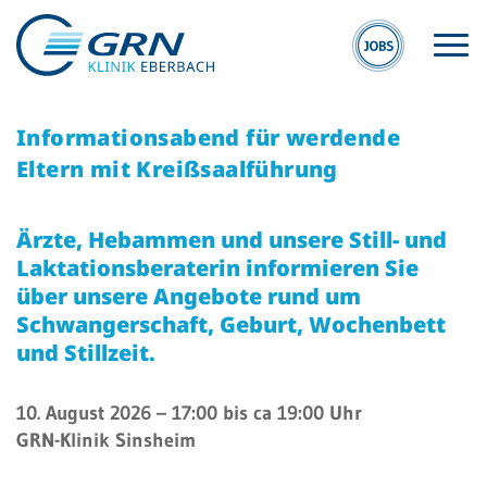
Informationsabend für werdende
Eltern mit Kreißsaalführung
Ärzte, Hebammen und unsere Still- und
Laktationsberaterin informieren Sie
S
GRN
über unsere Angebote rund um
E
Der Verbund
Schwangerschaft, Geburt, Wochenbett
Kli
und Stillzeit.
Medizinische
Eb
Fachzentren
10. August 2026
– 17:00 bis ca 19:00 Uhr
MV
Medizinische
Eb
GRN-Klinik Sinsheim
Themenseiten
Veranstaltungen