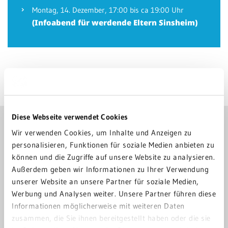
Montag,
14. Dezember
, 17:00 bis ca 19:00 Uhr
(Infoabend für werdende Eltern Sinsheim)
Diese Webseite verwendet Cookies
GRN-KLINIK EBERBACH
Wir verwenden Cookies, um Inhalte und Anzeigen zu
06271 83-0
personalisieren, Funktionen für soziale Medien anbieten zu
können und die Zugriffe auf unsere Website zu analysieren.
klinik-eberbach@grn.de
Außerdem geben wir Informationen zu Ihrer Verwendung
unserer Website an unsere Partner für soziale Medien,
Scheuerbergstraße 3
Werbung und Analysen weiter. Unsere Partner führen diese
69412 Eberbach
Informationen möglicherweise mit weiteren Daten
zusammen, die Sie ihnen bereitgestellt haben oder die sie