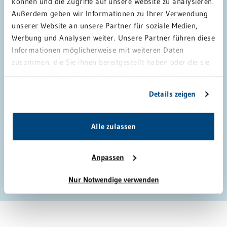
können und die Zugriffe auf unsere Website zu analysieren.
Außerdem geben wir Informationen zu Ihrer Verwendung
unserer Website an unsere Partner für soziale Medien,
Werbung und Analysen weiter. Unsere Partner führen diese
Informationen möglicherweise mit weiteren Daten
Ich habe die
Datenschutzhinweise
gelesen und
zusammen, die Sie ihnen bereitgestellt haben oder die sie
erkläre mich mit ihnen einverstanden.
im Rahmen Ihrer Nutzung der Dienste gesammelt haben.
Sie geben Einwilligung zu unseren Cookies, wenn Sie
Details zeigen
unsere Webseite weiterhin nutzen.
Datenschutzhinweise verstanden und akzeptiert
*
Alle zulassen
Anti-Roboter-Verifizierung
Hier klicken
Anpassen
Friendly
Captcha ⇗
Nur Notwendige verwenden
SENDEN