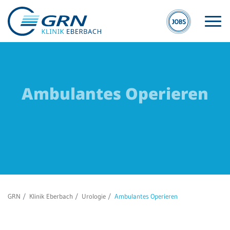
Ambulantes Operieren
S
GRN
E
Der Verbund
Kli
Medizinische
Eb
Fachzentren
MV
GRN
Klinik Eberbach
Urologie
Ambulantes Operieren
Medizinische
Eb
Themenseiten
Veranstaltungen