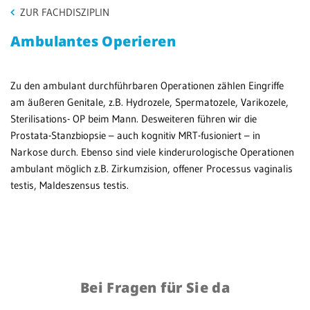
ZUR FACHDISZIPLIN
Patientenportal
Ambulantes Operieren
Karriere
Barrierefreiheit
Zu den ambulant durchführbaren Operationen zählen Eingriffe
am äußeren Genitale, z.B. Hydrozele, Spermatozele, Varikozele,
Sterilisations- OP beim Mann. Desweiteren führen wir die
Prostata-Stanzbiopsie – auch kognitiv MRT-fusioniert – in
STANDORTE
Narkose durch. Ebenso sind viele kinderurologische Operationen
Eberbach
ambulant möglich z.B. Zirkumzision, offener Processus vaginalis
testis, Maldeszensus testis.
Schwetzingen
Sinsheim
Weinheim
Bei Fragen für Sie da