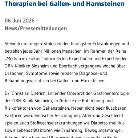
Therapien bei Gallen- und Harnsteinen
Patientenportal
06. Juli 2026
–
Karriere
News/Pressemitteilungen
Barrierefreiheit
Steinerkrankungen zählen zu den häufigsten Erkrankungen und
betreffen jedes Jahr Millionen Menschen. Im Rahmen der Reihe
„Medizin im Fokus“ informierten Expertinnen und Experten der
STANDORTE
GRN-Kliniken Sinsheim und Eberbach vergangene Woche über
Eberbach
Ursachen, Symptome sowie moderne Diagnose- und
Behandlungsverfahren bei Gallen- und Harnsteinen.
Schwetzingen
Dr. Christian Dietrich, Leitender Oberarzt der Gastroenterologie
Sinsheim
der GRN-Klinik Sinsheim, erläuterte die Entstehung und
Weinheim
Risikofaktoren von Gallensteinen. Neben nicht beeinflussbaren
Faktoren wie genetischer Veranlagung, Alter und Geschlecht
spielen auch Stoffwechselerkrankungen wie Diabetes mellitus
sowie Lebensstilfaktoren wie Ernährung, Bewegungsmangel,
Alkohol, Rauchen und Übergewicht eine wesentliche Rolle.