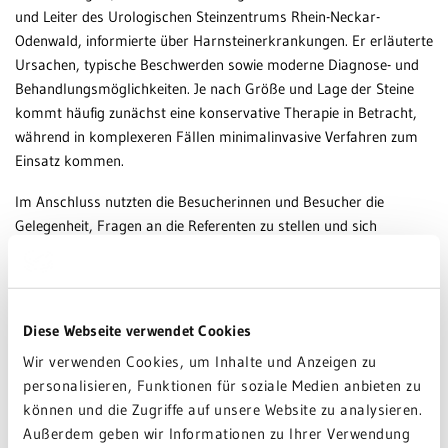
und Leiter des Urologischen Steinzentrums Rhein-Neckar-
Odenwald, informierte über Harnsteinerkrankungen. Er erläuterte
Ursachen, typische Beschwerden sowie moderne Diagnose- und
Behandlungsmöglichkeiten. Je nach Größe und Lage der Steine
kommt häufig zunächst eine konservative Therapie in Betracht,
während in komplexeren Fällen minimalinvasive Verfahren zum
Einsatz kommen.
Im Anschluss nutzten die Besucherinnen und Besucher die
Gelegenheit, Fragen an die Referenten zu stellen und sich
individuell beraten zu lassen.
Weitere Infos:
Diese Webseite verwendet Cookies
Gastroenterologie GRN-Klinik Sinsheim
Wir verwenden Cookies, um Inhalte und Anzeigen zu
Allgemein-, Viszeral- und Gefäßchirurgie
personalisieren, Funktionen für soziale Medien anbieten zu
Urologie GRN-Klinik Eberbach
können und die Zugriffe auf unsere Website zu analysieren.
Urologisches Steinzentrum Rhein-Neckar-Odenwald
Außerdem geben wir Informationen zu Ihrer Verwendung