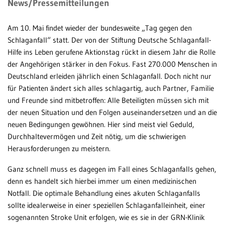
News/Pressemitteilungen
Patientenportal
Am 10. Mai findet wieder der bundesweite „Tag gegen den
Karriere
Schlaganfall“ statt. Der von der Stiftung Deutsche Schlaganfall-
Hilfe ins Leben gerufene Aktionstag rückt in diesem Jahr die Rolle
Barrierefreiheit
der Angehörigen stärker in den Fokus. Fast 270.000 Menschen in
Deutschland erleiden jährlich einen Schlaganfall. Doch nicht nur
für Patienten ändert sich alles schlagartig, auch Partner, Familie
STANDORTE
und Freunde sind mitbetroffen: Alle Beteiligten müssen sich mit
der neuen Situation und den Folgen auseinandersetzen und an die
Eberbach
neuen Bedingungen gewöhnen. Hier sind meist viel Geduld,
Durchhaltevermögen und Zeit nötig, um die schwierigen
Schwetzingen
Herausforderungen zu meistern.
Sinsheim
Ganz schnell muss es dagegen im Fall eines Schlaganfalls gehen,
Weinheim
denn es handelt sich hierbei immer um einen medizinischen
Notfall. Die optimale Behandlung eines akuten Schlaganfalls
sollte idealerweise in einer speziellen Schlaganfalleinheit, einer
sogenannten Stroke Unit erfolgen, wie es sie in der GRN-Klinik