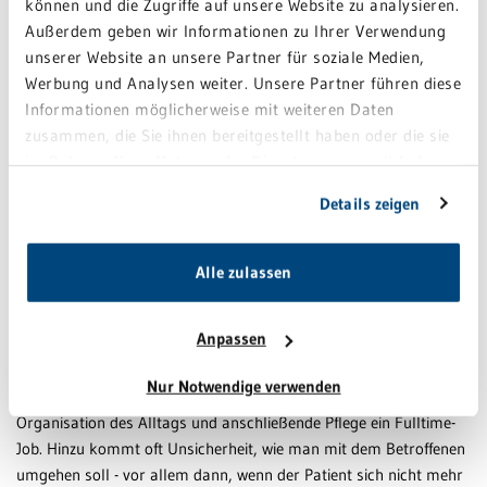
können und die Zugriffe auf unsere Website zu analysieren.
ist besonders wichtig für geriatrische Patienten, denn eine unnötig
Außerdem geben wir Informationen zu Ihrer Verwendung
lange Immobilisierung ist für sie „Gift““, sagt Dr. Lenhard.
unserer Website an unsere Partner für soziale Medien,
Werbung und Analysen weiter. Unsere Partner führen diese
Informationen möglicherweise mit weiteren Daten
zusammen, die Sie ihnen bereitgestellt haben oder die sie
Infos zur Schlaganfall-Station der GRN-Klinik Sinsheim:
im Rahmen Ihrer Nutzung der Dienste gesammelt haben.
https://www.grn.de/sinsheim/klinik/neurologie/schlaganfall
Sie geben Einwilligung zu unseren Cookies, wenn Sie
Details zeigen
unsere Webseite weiterhin nutzen.
Aktionstag „Tag gegen den Schlaganfall“:
Alle zulassen
https://www.schlaganfall-hilfe.de/de/das-tun-
wir/aktivitaeten/tag-gegen-den-schlaganfall
Anpassen
Nur Notwendige verwenden
Für viele Angehörige, die einen Betroffenen pflegen, ist die
Organisation des Alltags und anschließende Pflege ein Fulltime-
Job. Hinzu kommt oft Unsicherheit, wie man mit dem Betroffenen
umgehen soll - vor allem dann, wenn der Patient sich nicht mehr