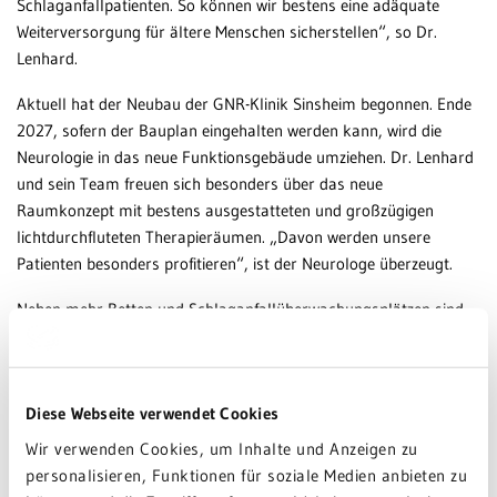
Schlaganfallpatienten. So können wir bestens eine adäquate
Weiterversorgung für ältere Menschen sicherstellen“, so Dr.
Lenhard.
Aktuell hat der Neubau der GNR-Klinik Sinsheim begonnen. Ende
2027, sofern der Bauplan eingehalten werden kann, wird die
Neurologie in das neue Funktionsgebäude umziehen. Dr. Lenhard
und sein Team freuen sich besonders über das neue
Raumkonzept mit bestens ausgestatteten und großzügigen
lichtdurchfluteten Therapieräumen. „Davon werden unsere
Patienten besonders profitieren“, ist der Neurologe überzeugt.
Neben mehr Betten und Schlaganfallüberwachungsplätzen sind
auch einige innovative Versorgungsansätze wie beispielsweise eine
telemetrische Überwachung für einen Teil der Patienten auf der
neuen Stroke Unit geplant. Das bedeutet, dass Patienten, sofern
Diese Webseite verwendet Cookies
sie nicht zu schwer betroffen sind, sich frei bewegen können und
trotzdem das Herzkreislaufsystem kontinuierlich überwacht wird.
Wir verwenden Cookies, um Inhalte und Anzeigen zu
„Die Zeiten, dass man als Patient für mehrere Tage verkabelt und
personalisieren, Funktionen für soziale Medien anbieten zu
im Bett bleiben muss, gehören dann der Vergangenheit an. Das