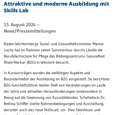
Attraktive und moderne Ausbildung mit
Skills Lab
Patientenportal
Karriere
15. August 2024
–
Barrierefreiheit
News/Pressemitteilungen
Baden-Württembergs Sozial- und Gesundheitsminister Manne
Lucha hat im Rahmen seiner Sommertour durchs Ländle die
STANDORTE
Berufsfachschule für Pflege des Bildungszentrums Gesundheit
Eberbach
Rhein-Neckar (BZG) in Wiesloch besucht.
Schwetzingen
In Kurzvorträgen wurden die vielfältigen Aspekte und
Besonderheiten der Ausbildung im BZG vorgestellt. So berichtete
Sinsheim
BZG-Geschäftsführer Walter Reiß von Veränderungen im Laufe
Weinheim
der Jahre und aktuellen Herausforderungen insbesondere in
Bezug auf die Gewinnung von Auszubildenden. Schulleiterin Dr.
Bettina Schiffer stellte Rahmenbedingungen und Ausstattung,
darunter auch das neue SkillsLab, vor. Elea Steinhauer und