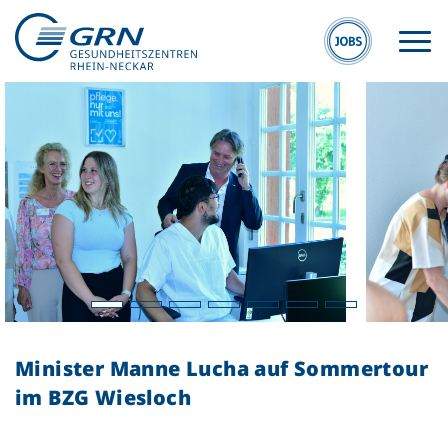
GRN
Der Verbund
Medizinische
Fachzentren
Minister Manne Lucha auf Sommertour
Medizinische
im BZG Wiesloch
Themenseiten
Veranstaltungen