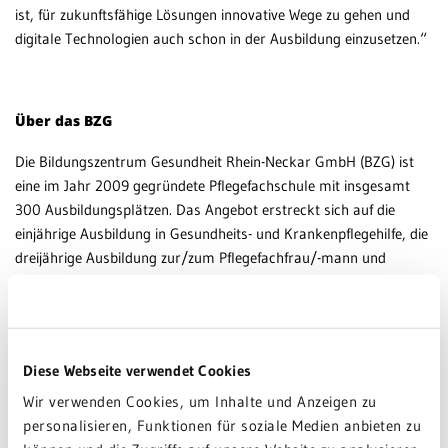
ist, für zukunftsfähige Lösungen innovative Wege zu gehen und
digitale Technologien auch schon in der Ausbildung einzusetzen.“
Über das BZG
Die Bildungszentrum Gesundheit Rhein-Neckar GmbH (BZG) ist
eine im Jahr 2009 gegründete Pflegefachschule mit insgesamt
300 Ausbildungsplätzen. Das Angebot erstreckt sich auf die
einjährige Ausbildung in Gesundheits- und Krankenpflegehilfe, die
dreijährige Ausbildung zur/zum Pflegefachfrau/-mann und
ausbildungsintegriert auf den Bachelor in Angewandter
Pflegewissenschaft in Kooperation mit der Hochschule Freiburg.
Die BZG Wiesloch ist in Trägerschaft der Gesundheitszentren
Diese Webseite verwendet Cookies
Rhein-Neckar gGmbH (GRN) und des Psychiatrischen Zentrums
Nordbaden (PZN). Ziel ist die Ausbildung von kompetenten,
Wir verwenden Cookies, um Inhalte und Anzeigen zu
verantwortungsbewussten und engagierten Pflegepersonen, die
personalisieren, Funktionen für soziale Medien anbieten zu
den gegenwärtigen und zukünftigen Herausforderungen im