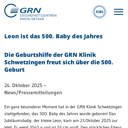
Leon ist das 500. Baby des Jahres
Die Geburtshilfe der GRN Klinik
Schwetzingen freut sich über die 500.
Geburt
GRN
Der Verbund
24. Oktober 2025
–
News/Pressemitteilungen
Medizinische
Fachzentren
Ein ganz besonderer Moment hat in der GRN Klinik Schwetzingen
Medizinische
stattgefunden, das 500. Baby des Jahres wurde geboren! Das
Themenseiten
Jubiläumsbaby, der kleine Leon, kam am 23.Oktober 2025 zur
Welt. Er wiegt 3540 g und ist 53 cm groß. Den glücklichen Eltern
Veranstaltungen