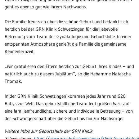
geht es ebenso gut wie ihrem Nachwuchs.
Patientenportal
Die Familie freut sich über die schöne Geburt und bedankt sich
Karriere
herzlich bei der GRN Klinik Schwetzingen für die liebevolle
Barrierefreiheit
Betreuung vom Team der Gynäkologie und Geburtshilfe. In einer
entspannten Atmosphäre genießt die Familie die gemeinsame
Kennenlernzeit.
STANDORTE
„Wir gratulieren den Eltern herzlich zur Geburt Ihres Kindes – und
Eberbach
natürlich auch zu diesem Jubiläum“, so die Hebamme Natascha
Thomak.
Schwetzingen
In der GRN Klinik Schwetzingen kommen jedes Jahr rund 620
Sinsheim
Babys zur Welt. Das geburtshilfliche Team legt großen Wert auf
Weinheim
eine familienfreundliche, sichere und individuelle Betreuung – von
der Schwangerschaft über die Geburt bis hin zur Nachsorge.
Weitere Infos zur Geburtshilfe der GRN Klinik
Schwetzingen:
https://www.grn.de/schwetzingen/klinik/gynaekologi