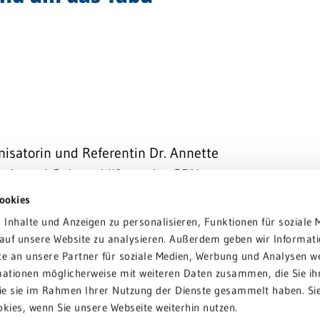
isatorin und Referentin Dr. Annette
ogie und Geburtshilfe an der GRN
ookies
Inhalte und Anzeigen zu personalisieren, Funktionen für soziale 
nige Männer sind n den
 auf unsere Website zu analysieren. Außerdem geben wir Informati
e an unsere Partner für soziale Medien, Werbung und Analysen we
ch anlässlich der Welt Kontinenz-
mationen möglicherweise mit weiteren Daten zusammen, die Sie ih
 von Harninkontinenz und
die sie im Rahmen Ihrer Nutzung der Dienste gesammelt haben. Si
fiziten zu informieren. Zusammen
okies, wenn Sie unsere Webseite weiterhin nutzen.