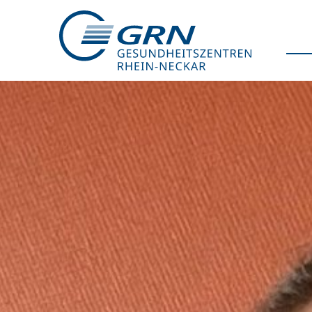
GRN
Der Verbund
Medizinische Fachzentren
Medizinische Themenseiten
Veranstaltungen
Patientenportal
Karriere