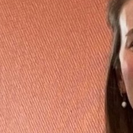
Barrierefreiheit
STANDORTE
Eberbach
Schwetzingen
Sinsheim
Weinheim