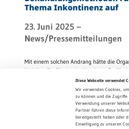
Thema Inkontinenz auf
23. Juni 2025
–
News/Pressemitteilungen
Mit einem solchen Andrang hätte die Organ
Maleika, Chefärztin der Abteilung Gynäkol
Klinik Schwetzingen, nicht gerechnet.
Diese Webseite verwendet C
Wir verwenden Cookies, um 
Überwiegend Frauen, aber auch einige we
zu können und die Zugriffe
Verwendung unserer Websit
Konferenzraum der Klinik gekommen, um si
Partner führen diese Infor
Woche über Ursachen und Zusammenhänge
bereitgestellt haben oder 
Beckenbodenproblemen mit muskulären De
Einwilligung zu unseren Co