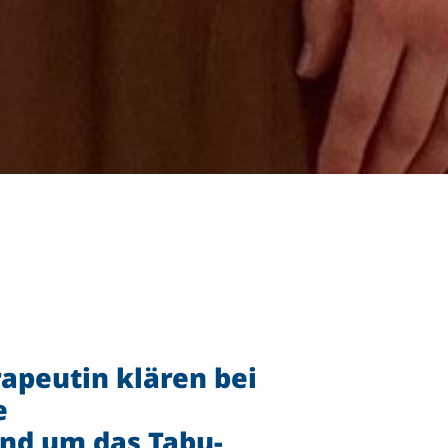
apeutin klären bei
e
nd um das Tabu-