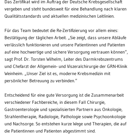
Das Zertifikat wird im Auftrag der Deutsche Krebsgesellschaft
vergeben und steht bundesweit für eine Behandlung nach klaren
Patientenportal
Qualitätsstandards und aktuellen medizinischen Leitlinien.
Karriere
Für das Team bedeutet die Re-Zertifizierung vor allem eines:
Barrierefreiheit
Bestätigung der täglichen Arbeit. „Sie zeigt, dass unsere Abläufe
verlässlich funktionieren und unsere Patientinnen und Patienten
auf eine hochwertige und sichere Versorgung vertrauen können“,
sagt Prof. Dr. Torsten Wilhelm, Leiter des Darmkrebszentrums
STANDORTE
und Chefarzt der Allgemein- und Viszeralchirurgie der GRN-Klinik
Eberbach
Weinheim. „Unser Ziel ist es, moderne Krebsmedizin mit
persönlicher Betreuung zu verbinden.“
Schwetzingen
Sinsheim
Entscheidend für eine gute Versorgung ist die Zusammenarbeit
verschiedener Fachbereiche, in diesem Fall Chirurgie,
Weinheim
Gastroenterologie und spezialisierten Partnern aus Onkologie,
Strahlentherapie, Radiologie, Pathologie sowie Psychoonkologie
und Nachsorge. So entstehen kurze Wege und Therapien, die auf
die Patientinnen und Patienten abgestimmt sind.