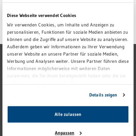
ZURÜCK ZUR ÜBERSICHT
Diese Webseite verwendet Cookies
Wir verwenden Cookies, um Inhalte und Anzeigen zu
personalisieren, Funktionen für soziale Medien anbieten zu
können und die Zugriffe auf unsere Website zu analysieren.
Außerdem geben wir Informationen zu Ihrer Verwendung
GRN-VERBUND
unserer Website an unsere Partner für soziale Medien,
Werbung und Analysen weiter. Unsere Partner führen diese
GRN 4 FUTURE
Informationen möglicherweise mit weiteren Daten
zusammen, die Sie ihnen bereitgestellt haben oder die sie
VERANSTALTUNGEN
im Rahmen Ihrer Nutzung der Dienste gesammelt haben.
KARRIERE
Sie geben Einwilligung zu unseren Cookies, wenn Sie
Details zeigen
PRESSE
unsere Webseite weiterhin nutzen.
KONTAKT
Alle zulassen
IMPRESSUM
HINWEISGEBERSTELLE
Anpassen
DATENSCHUTZ