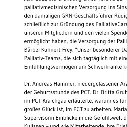
palliativmedizinischen Versorgung ins Si
den damaligen GRN-Geschäftsführer Rüdige
schließlich zur Gründung des Palliative
unseren Mitgliedern und den vielen Spend
ermöglicht haben, die Versorgung der Palli
Bärbel Kuhnert-Frey. "Unser besonderer Da
Palliativ-Teams, die sich tagtäglich mit
Einfühlungsvermögen um Schwerkranke 
Dr. Andreas Hammer, niedergelassener Arz
der Geburtsstunde des PCT. Dr. Britta Gruhl
im PCT Kraichgau erläuterte, warum es für 
großes Glück ist, im PCT zu arbeiten. Mari
Supervisorin Einblicke in die Gefühlswelt 
Kulissen – und wie Mitarbeitende ihre Er