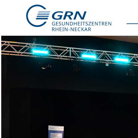
GRN
Der Verbund
Medizinische Fachzentren
Medizinische Themenseiten
Veranstaltungen
Patientenportal
Karriere