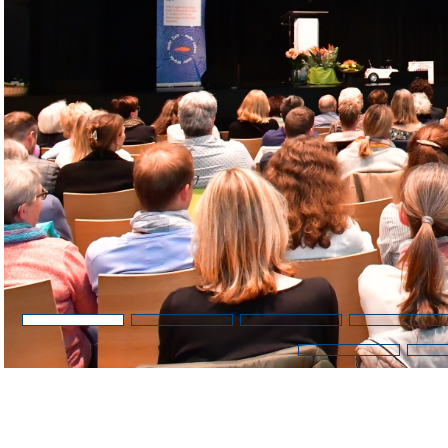
Barrierefreiheit
STANDORTE
Eberbach
Schwetzingen
Sinsheim
Weinheim