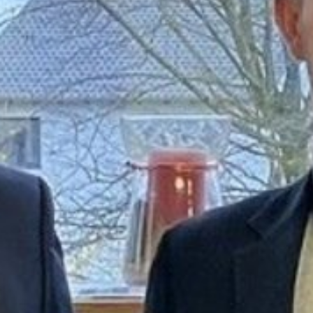
Barrierefreiheit
STANDORTE
Eberbach
Schwetzingen
Sinsheim
Weinheim