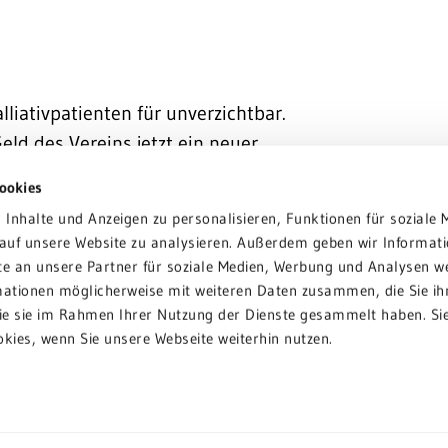
lliativpatienten für unverzichtbar.
eld des Vereins jetzt ein neuer
rden kann“, freut sich die
ookies
gung Sinsheim e.V. Dr. Bärbel Kuhnert-
Inhalte und Anzeigen zu personalisieren, Funktionen für soziale 
on Oberbürgermeister Marco Siesing,
 auf unsere Website zu analysieren. Außerdem geben wir Informati
Damaris Köhler, Oberärztin der
e an unsere Partner für soziale Medien, Werbung und Analysen we
ivmedizin.
mationen möglicherweise mit weiteren Daten zusammen, die Sie ih
die sie im Rahmen Ihrer Nutzung der Dienste gesammelt haben. Si
okies, wenn Sie unsere Webseite weiterhin nutzen.
der Verein an den Baukosten, die
achdem die Palliativeinheit mit
n umgezogen ist, war der Bau eines
eitung hofft nun, schon zu Beginn