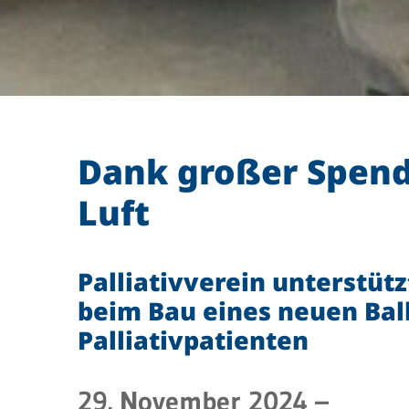
Dank großer Spende
Luft
Palliativverein unterstüt
beim Bau eines neuen Bal
Palliativpatienten
29. November 2024
–