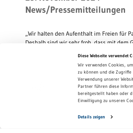
News/Pressemitteilungen
„Wir halten den Aufenthalt im Freien für Pa
Deshalb sind wir sehr froh, dass mit dem G
Balkon an die Palliativstation angebaut we
Diese Webseite verwendet C
Vorsitzende der Initiative Palliativ-Versor
Wir verwenden Cookies, um 
Frey bei der Scheckübergabe im Beisein v
zu können und die Zugriffe
Klinikleiter Thorsten Großstück sowie Dr. 
Verwendung unserer Websit
Anästhesie sowie der Intensiv- und Palliat
Partner führen diese Infor
bereitgestellt haben oder 
Einwilligung zu unseren Co
Mit insgesamt 80.000 Euro beteiligt sich 
insgesamt bei über 200.000 Euro liegen. N
Details zeigen
ihren sechs Betten auf eine andere Statio
neuen Balkons nötig geworden. Die Klinikl